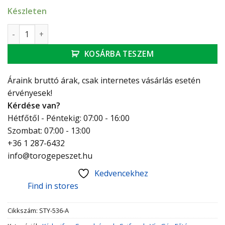
Készleten
Automata kádszifon, krómozott, szifon nélkül mennyiség
KOSÁRBA TESZEM
Áraink bruttó árak, csak internetes vásárlás esetén
érvényesek!
Kérdése van?
Hétfőtől - Péntekig: 07:00 - 16:00
Szombat: 07:00 - 13:00
+36 1 287-6432
info@torogepeszet.hu
Kedvencekhez
Find in stores
Cikkszám:
STY-536-A