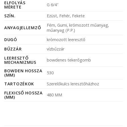
ELFOLYÁS
G 6/4″
MÉRETE
SZÍN.
Ezüst, Fehér, Fekete
Fém, Gumi, krómozott műanyag,
ANYAGJELLEMZŐ
műanyag (P.P.)
DUGÓ
krómozott leeresztő
BŰZZÁR
vízbűzzár
LEERESZTŐ
bowdenes tekerőgomb
MECHANIZMUS
BOWDEN HOSSZA
530
(MM)
TARTOZÉKOK
Szerelőkulcs leresztőházhoz
FLEXICSŐ HOSSZA
480 MM
(MM)