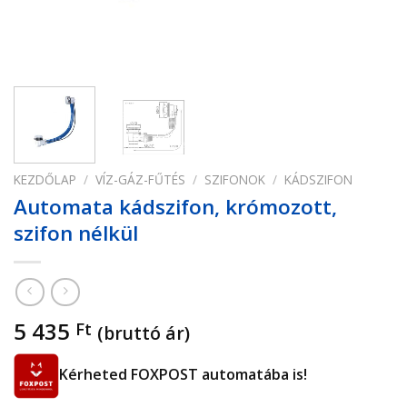
KEZDŐLAP
/
VÍZ-GÁZ-FŰTÉS
/
SZIFONOK
/
KÁDSZIFON
Automata kádszifon, krómozott,
szifon nélkül
5 435
Ft
(bruttó ár)
Kérheted FOXPOST automatába is!