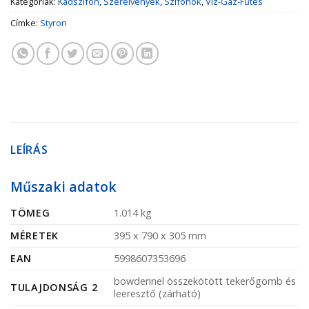
Kategóriák:
Kádszifon
,
Szerelvények
,
Szifonok
,
Víz-Gáz-Fűtés
Címke:
Styron
LEÍRÁS
Műszaki adatok
TÖMEG
1.014 kg
MÉRETEK
395 x 790 x 305 mm
EAN
5998607353696
bowdennel összekötött tekerőgomb és
TULAJDONSÁG 2
leeresztő (zárható)