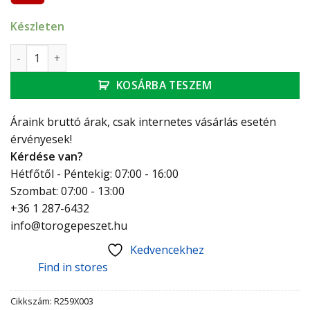
Készleten
Giacomini golyóscsap 1/2" KB hollandis, pillangó karral R25
KOSÁRBA TESZEM
Áraink bruttó árak, csak internetes vásárlás esetén
érvényesek!
Kérdése van?
Hétfőtől - Péntekig: 07:00 - 16:00
Szombat: 07:00 - 13:00
+36 1 287-6432
info@torogepeszet.hu
Kedvencekhez
Find in stores
Cikkszám:
R259X003