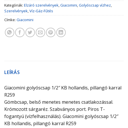
Kategóriák:
Elzáró szerelvények
,
Giacomini
,
Golyóscsap vízhez
,
Szerelvények
,
Víz-Gáz-Fűtés
Címke:
Giacomini
LEÍRÁS
Giacomini golyóscsap 1/2″ KB hollandis, pillangó karral
R259
Gömbcsap, belső menetes menetes csatlakozással.
Krómozott sárgaréz. Szabványos port. Piros T-
fogantyú (vízfelhasználás). Giacomini golyóscsap 1/2″
KB hollandis, pillangó karral R259