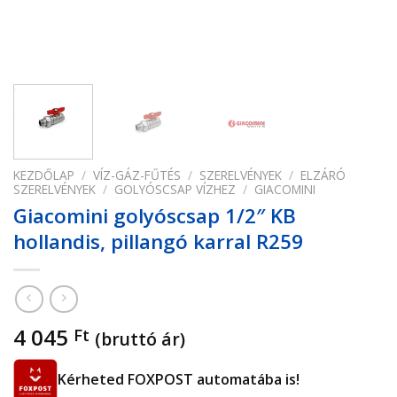
KEZDŐLAP
/
VÍZ-GÁZ-FŰTÉS
/
SZERELVÉNYEK
/
ELZÁRÓ
SZERELVÉNYEK
/
GOLYÓSCSAP VÍZHEZ
/
GIACOMINI
Giacomini golyóscsap 1/2″ KB
hollandis, pillangó karral R259
4 045
Ft
(bruttó ár)
Kérheted FOXPOST automatába is!