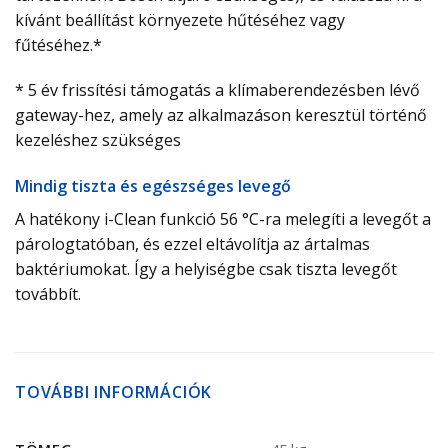
kívánt beállítást környezete hűtéséhez vagy
fűtéséhez.*
* 5 év frissítési támogatás a klímaberendezésben lévő
gateway-hez, amely az alkalmazáson keresztül történő
kezeléshez szükséges
Mindig tiszta és egészséges levegő
A hatékony i-Clean funkció 56 °C-ra melegíti a levegőt a
párologtatóban, és ezzel eltávolítja az ártalmas
baktériumokat. Így a helyiségbe csak tiszta levegőt
továbbít.
TOVÁBBI INFORMÁCIÓK