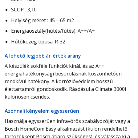
SCOP : 3,10
Helyiség méret : 45 – 65 m2
Energiaosztály(hűtés/fűtés): A++/A+
Hűtőközeg típusa: R-32
A lehető legjobb ár-érték arány
A készülék sokféle funkciót kínál, és az A++
energiahatékonysági besorolásnak köszönhetően
rendkívül hatékony. A korrózióvédelem hosszú
élettartamról gondoskodik. Ráadásul a Climate 3000i
különösen csendes.
Azonnali kényelem egyszerűen
Használja egyszerűen infravörös szabályozóját vagy a
Bosch HomeCom Easy alkalmazást (külön rendelhető
tartozékként Bosch átjáró szükséges), és válassza ki a