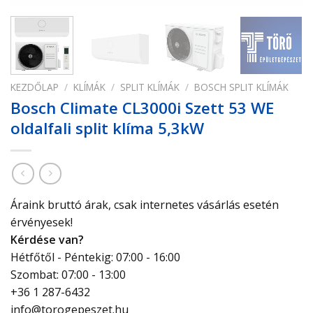
KEZDŐLAP
/
KLÍMÁK
/
SPLIT KLÍMÁK
/
BOSCH SPLIT KLÍMÁK
Bosch Climate CL3000i Szett 53 WE
oldalfali split klíma 5,3kW
Áraink bruttó árak, csak internetes vásárlás esetén
érvényesek!
Kérdése van?
Hétfőtől - Péntekig: 07:00 - 16:00
Szombat: 07:00 - 13:00
+36 1 287-6432
info@torogepeszet.hu