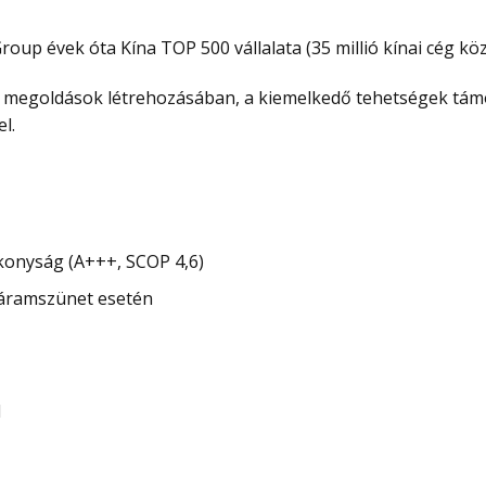
oup évek óta Kína TOP 500 vállalata (35 millió kínai cég köz
s megoldások létrehozásában, a kiemelkedő tehetségek támog
l.
onyság (A+++, SCOP 4,6)
 áramszünet esetén
d