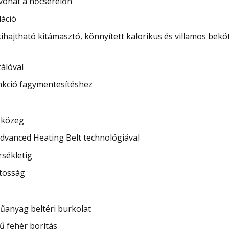
vonat a hőcserélőn
láció
kihajtható kitámasztó, könnyített kalorikus és villamos bekö
zálóval
nkció fagymentesítéshez
őközeg
dvanced Heating Belt technológiával
rsékletig
atosság
anyag beltéri burkolat
ű fehér borítás