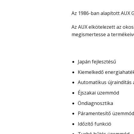
Az 1986-ban alapított AUX Gr
Az AUX elkötelezett az oko
megismertesse a termékeive
Japán fejlesztésű
Kiemelkedő energiahaték
Automatikus újraindítás
Éjszakai üzemmód
Öndiagnosztika
Páramentesítő üzemmó
Időzítő funkció