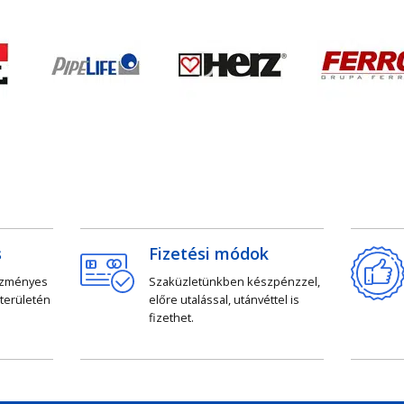
s
Fizetési módok
ezményes
Szaküzletünkben készpénzzel,
 területén
előre utalással, utánvéttel is
fizethet.