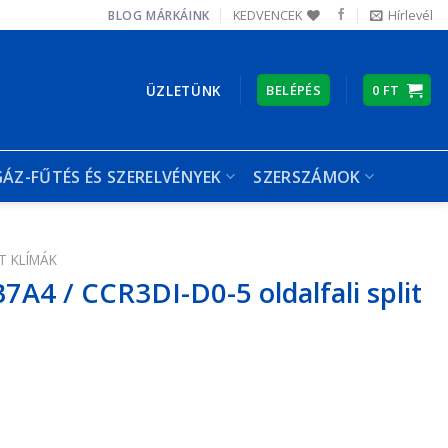
KEDVENCEK
Hírlevél
BLOG
MÁRKÁINK
ÜZLETÜNK
BELÉPÉS
0
FT
GÁZ-FŰTÉS ÉS SZERELVÉNYEK
SZERSZÁMOK
T KLÍMÁK
4 / CCR3DI-D0-5 oldalfali split