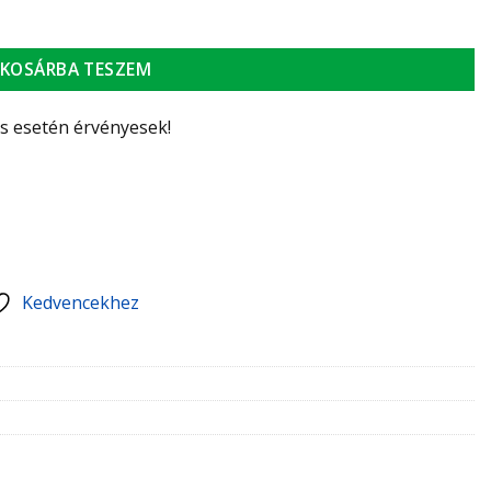
lfali split klíma 2,7 kW mennyiség
KOSÁRBA TESZEM
ás esetén érvényesek!
Kedvencekhez