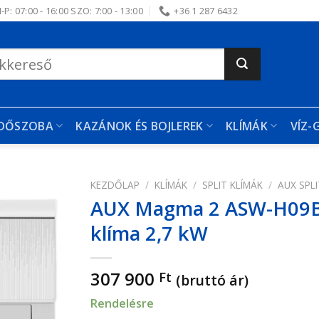
-P: 07:00 - 16:00 SZO: 7:00 - 13:00
+36 1 287 6432
RDŐSZOBA
KAZÁNOK ÉS BOJLEREK
KLÍMÁK
VÍZ-
KEZDŐLAP
/
KLÍMÁK
/
SPLIT KLÍMÁK
/
AUX SPLI
AUX Magma 2 ASW-H09B7A
edvencekhez
klíma 2,7 kW
307 900
Ft
(bruttó ár)
Rendelésre