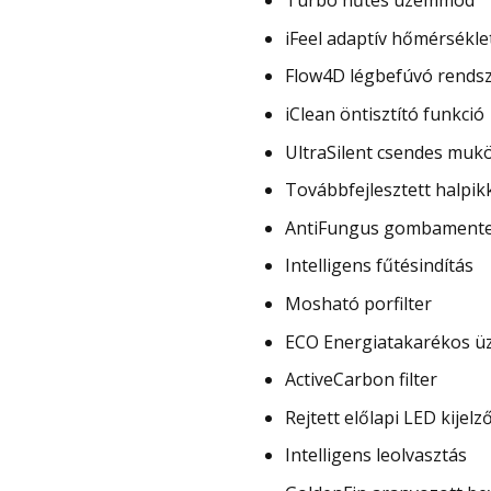
Turbó hűtés üzemmód
iFeel adaptív hőmérsékle
Flow4D légbefúvó rends
iClean öntisztító funkció
UltraSilent csendes muk
Továbbfejlesztett halpik
AntiFungus gombamentes
Intelligens fűtésindítás
Mosható porfilter
ECO Energiatakarékos 
ActiveCarbon filter
Rejtett előlapi LED kijelz
Intelligens leolvasztás