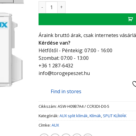
AUX Magma 2 ASW-H09B7A4 / CCR3DI-D0-5 olda
Áraink bruttó árak, csak internetes vásárl
Kérdése van?
Hétfőtől - Péntekig: 07:00 - 16:00
Szombat: 07:00 - 13:00
+36 1 287-6432
info@torogepeszet.hu
Find in stores
Cikkszám:
ASW-H09B7A4 / CCR3DI-D0-5
Kategóriák:
AUX split klímák
,
Klímák
,
SPLIT KLÍMÁK
Címke:
AUX