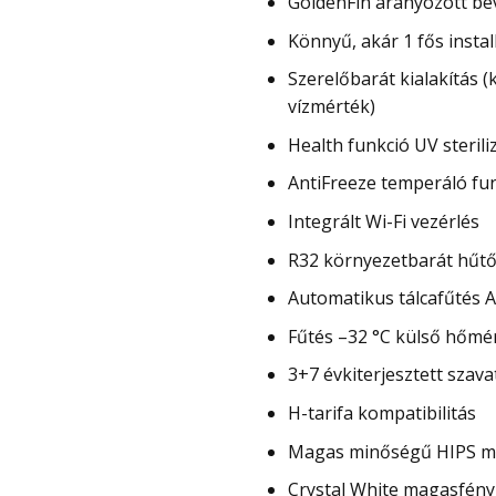
GoldenFin aranyozott be
Könnyű, akár 1 fős instal
Szerelőbarát kialakítás (
vízmérték)
Health funkció UV sterili
AntiFreeze temperáló fu
Integrált Wi-Fi vezérlés
R32 környezetbarát hűt
Automatikus tálcafűtés A
Fűtés –32 °C külső hőmé
3+7 évkiterjesztett szav
H-tarifa kompatibilitás
Magas minőségű HIPS mű
Crystal White magasfény