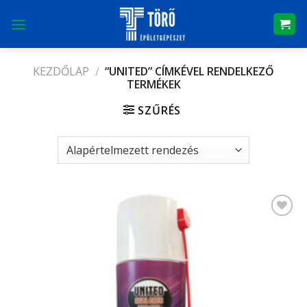
Skip
to
content
KEZDŐLAP
/
“UNITED” CÍMKÉVEL RENDELKEZŐ
TERMÉKEK
SZŰRÉS
Kedvencekhez