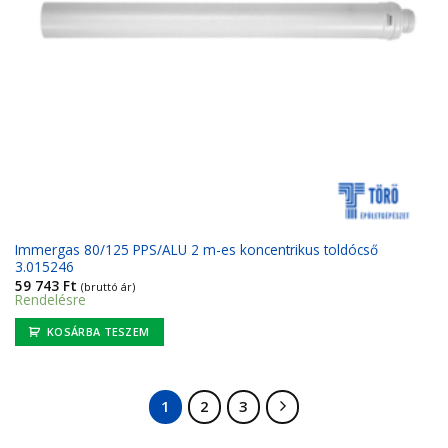
Immergas 80/125 PPS/ALU 2 m-es koncentrikus toldócső
3.015246
59 743
Ft
(bruttó ár)
Rendelésre
KOSÁRBA TESZEM
1
2
3