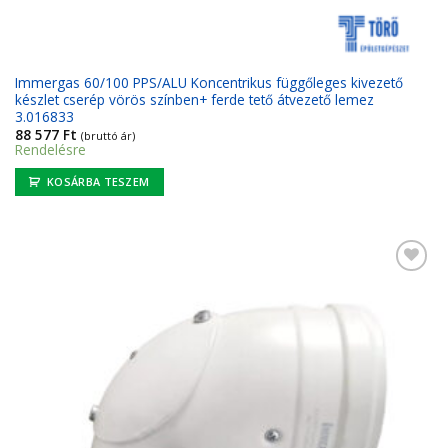
Immergas 60/100 PPS/ALU Koncentrikus függőleges kivezető
készlet cserép vörös színben+ ferde tető átvezető lemez
3.016833
88 577
Ft
(bruttó ár)
Rendelésre
KOSÁRBA TESZEM
Kedvencekhez