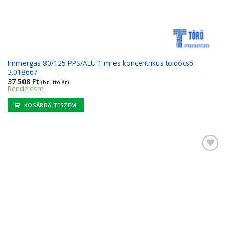
Immergas 80/125 PPS/ALU 1 m-es koncentrikus toldócső
3.018667
37 508
Ft
(bruttó ár)
Rendelésre
KOSÁRBA TESZEM
Kedvencekhez