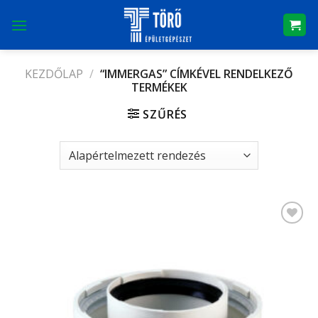
Skip
to
content
KEZDŐLAP
/
“IMMERGAS” CÍMKÉVEL RENDELKEZŐ
TERMÉKEK
SZŰRÉS
Kedvencekhez