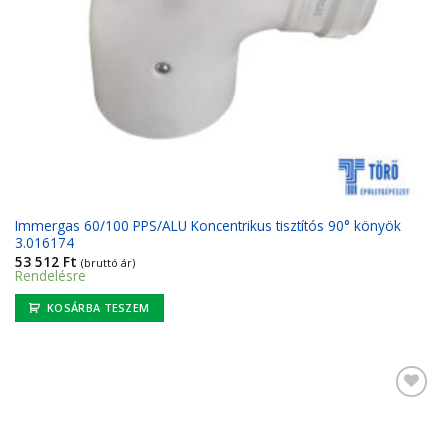
Immergas 60/100 PPS/ALU Koncentrikus tisztítós 90° könyök
3.016174
53 512
Ft
(bruttó ár)
Rendelésre
KOSÁRBA TESZEM
Kedvencekhez