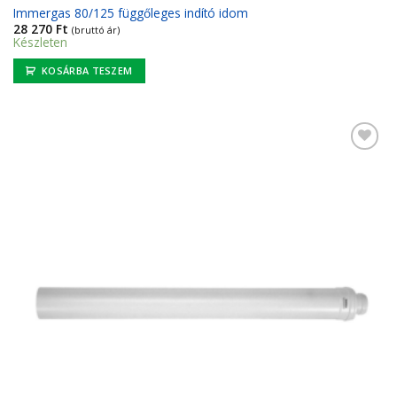
Immergas 80/125 függőleges indító idom
28 270
Ft
(bruttó ár)
Készleten
KOSÁRBA TESZEM
Kedvencekhez