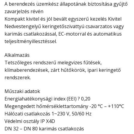
A berendezés üzemkész állapotának biztosítása gyűjtő
zavarjelzés révén
Kompakt kivitel és jól bevált egyszerű kezelés Kivitel
Nedvestengelyű keringetőszivattyú csavarzatos vagy
karimás csatlakozással, EC-motorral és automatikus
teljesítményillesztéssel.
Alkalmazás
Tetszőleges rendszerű melegvizes fűtések,
klímaberendezések, zárt hűtőkörök, ipari keringető
rendszerek.
Műszaki adatok
Energiahatékonysági index (EEI) ? 0,20
Megengedett hőmérséklettartomány -20 °C – +110°C
Hálózati csatlakozás 1~230 V, 50/60 Hz
Védelmi osztály IP X4D
DN 32 – DN 80 karimás csatlakozás