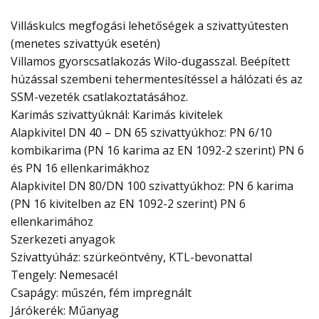
Villáskulcs megfogási lehetőségek a szivattyútesten
(menetes szivattyúk esetén)
Villamos gyorscsatlakozás Wilo-dugasszal. Beépített
húzással szembeni tehermentesítéssel a hálózati és az
SSM-vezeték csatlakoztatásához.
Karimás szivattyúknál: Karimás kivitelek
Alapkivitel DN 40 – DN 65 szivattyúkhoz: PN 6/10
kombikarima (PN 16 karima az EN 1092-2 szerint) PN 6
és PN 16 ellenkarimákhoz
Alapkivitel DN 80/DN 100 szivattyúkhoz: PN 6 karima
(PN 16 kivitelben az EN 1092-2 szerint) PN 6
ellenkarimához
Szerkezeti anyagok
Szivattyúház: szürkeöntvény, KTL-bevonattal
Tengely: Nemesacél
Csapágy: műszén, fém impregnált
Járókerék: Műanyag