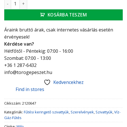
Wilo Yonos MAXO 40/0,5-12 PN6/10 Nedvestengelyű keringe
KOSÁRBA TESZEM
Áraink bruttó árak, csak internetes vásárlás esetén
érvényesek!
Kérdése van?
Hétfőtől - Péntekig: 07:00 - 16:00
Szombat: 07:00 - 13:00
+36 1 287-6432
info@torogepeszet.hu
Kedvencekhez
Find in stores
Cikkszám:
2120647
Kategóriák:
Fűtési keringető szivattyúk
,
Szerelvények
,
Szivattyúk
,
Víz-
Gáz-Fűtés
Címke:
Wilo