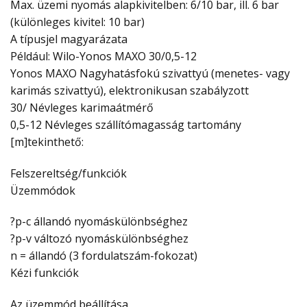
Max. üzemi nyomás alapkivitelben: 6/10 bar, ill. 6 bar
(különleges kivitel: 10 bar)
A típusjel magyarázata
Például: Wilo-Yonos MAXO 30/0,5-12
Yonos MAXO Nagyhatásfokú szivattyú (menetes- vagy
karimás szivattyú), elektronikusan szabályzott
30/ Névleges karimaátmérő
0,5-12 Névleges szállítómagasság tartomány
[m]tekinthető:
Felszereltség/funkciók
Üzemmódok
?p-c állandó nyomáskülönbséghez
?p-v változó nyomáskülönbséghez
n = állandó (3 fordulatszám-fokozat)
Kézi funkciók
Az üzemmód beállítása