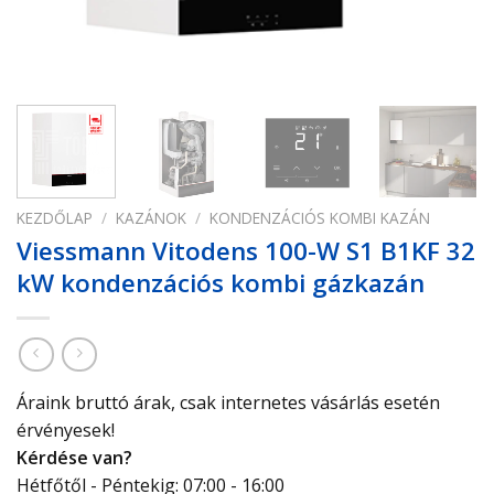
KEZDŐLAP
/
KAZÁNOK
/
KONDENZÁCIÓS KOMBI KAZÁN
Viessmann Vitodens 100-W S1 B1KF 32
kW kondenzációs kombi gázkazán
Áraink bruttó árak, csak internetes vásárlás esetén
érvényesek!
Kérdése van?
Hétfőtől - Péntekig: 07:00 - 16:00