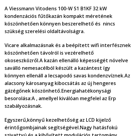
A Viessmann Vitodens 100-W S1 B1KF 32 kW
kondenzációs fűtőkazán kompakt méretének
köszönhetően könnyen beszerelhető és nincs
szükség szerelési oldaltávolságra.
Vicare alkalmazásnak és a beépített wifi interfésznek
köszönhetően távolról is vezérelhető
okoseszközről.A kazán ellenálló képességét növelve
saválló nemesacélból készült a kazántest így
könnyen ellenáll a lecsapodó savas kondenzvíznek.Az
alacsony károsanyag kibocsátás az új hengeres
gázégőnek köszönhető.Energiahatékonysági
besorolása:A , amellyel kiválóan megfelel az Erp
szabályozásnak.
Egyszerű,könnyű kezelhetőség az LCD kijelző
érintőgombjainak segítségével.Nagy hatásfokú
szivattyú és a kibővített modulációs tartomány