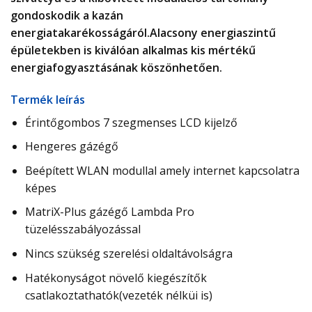
gondoskodik a kazán
energiatakarékosságáról.Alacsony energiaszintű
épületekben is kiválóan alkalmas kis mértékű
energiafogyasztásának köszönhetően.
Termék leírás
Érintőgombos 7 szegmenses LCD kijelző
Hengeres gázégő
Beépített WLAN modullal amely internet kapcsolatra
képes
MatriX-Plus gázégő Lambda Pro
tüzelésszabályozással
Nincs szükség szerelési oldaltávolságra
Hatékonyságot növelő kiegészítők
csatlakoztathatók(vezeték nélküi is)