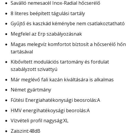
Saválló nemesacél Inox-Radial hőcserélő
8 literes beépített tágulási tartály
Gyűjtő és kaszkád kéménybe nem csatlakoztatható
Megfelel az Erp szabályozásnak
Magas melegvíz komfortot bíztosít a hőcserélő hőn
tartásával
Kibővített modulációs tartomány és fordulat
szabályzott szivattyú
Már meglévő fali kazán kiváltására is alkalmas
Német gyártmány
Fűtési Energiahatékonysági beosrolás:A
HMV energihatékoysági beorolás:A
Vízvételi profil nagyság:XL
Zajszint:48dB