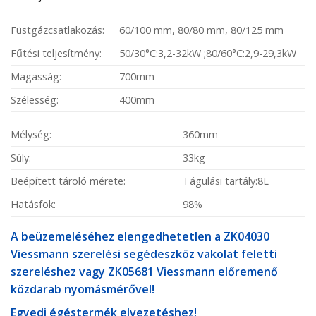
Füstgázcsatlakozás:
60/100 mm, 80/80 mm, 80/125 mm
Fűtési teljesítmény:
50/30°C:3,2-32kW ;80/60°C:2,9-29,3kW
Magasság:
700mm
Szélesség:
400mm
Mélység:
360mm
Súly:
33kg
Beépített tároló mérete:
Tágulási tartály:8L
Hatásfok:
98%
A beüzemeléséhez elengedhetetlen a ZK04030
Viessmann szerelési segédeszköz vakolat feletti
szereléshez vagy ZK05681 Viessmann előremenő
közdarab nyomásmérővel!
Egyedi égéstermék elvezetéshez!