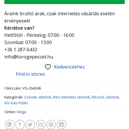
Áraink bruttó árak, csak internetes vásárlás esetén
érvényesek!
Kérdése van?
Hétfőtől - Péntekig: 07:00 - 16:00
Szombat: 07:00 - 13:00
+36 1 287-6432
info@torogepeszet.hu
Kedvencekhez
Find in stores
Cikkszám:
VG-264246
Kategóriák:
Csövek, idomok
,
Réz menetes idomok
,
Rézcső, idomok
,
Víz-Gáz-Fűtés
Címke:
Viega