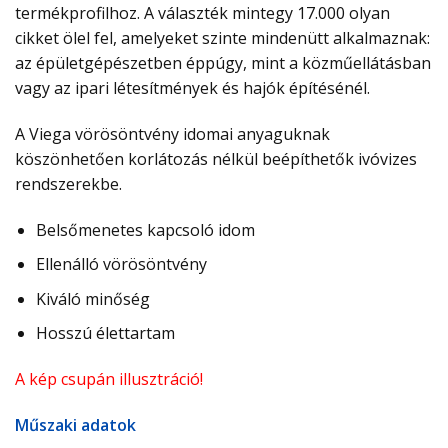
termékprofilhoz. A választék mintegy 17.000 olyan
cikket ölel fel, amelyeket szinte mindenütt alkalmaznak:
az épületgépészetben éppúgy, mint a közműellátásban
vagy az ipari létesítmények és hajók építésénél.
A Viega vörösöntvény idomai anyaguknak
köszönhetően korlátozás nélkül beépíthetők ivóvizes
rendszerekbe.
Belsőmenetes kapcsoló idom
Ellenálló vörösöntvény
Kiváló minőség
Hosszú élettartam
A kép csupán illusztráció!
Műszaki adatok