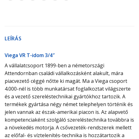
LEÍRÁS
Viega VR T-idom 3/4″
A vállalatcsoport 1899-ben a németországi
Attendornban családi vállalkozásként alakult, mára
piacvezető céggé nőtte ki magát. Ma a Viega csoport
4.000-nél is több munkatársat foglalkoztat világszerte
és a vezető szereléstechnikai gyártókhoz tartozik. A
termékek gyártása négy német telephelyen történik és
jelen vannak az észak-amerikai piacon is. Az alapvető
kompetenciaként szolgáló szereléstechnika továbbra is
a növekedés motorja. A csővezeték-rendszerek mellett
az előfal- és víztelenítés-technika is hozzátartozik a