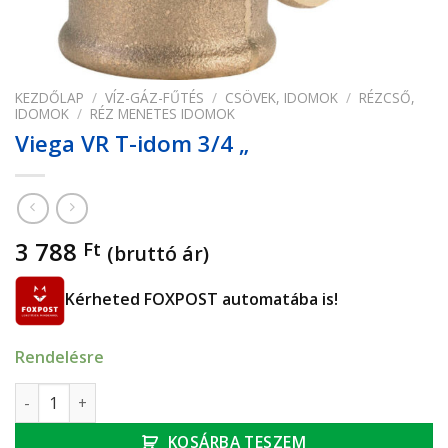
KEZDŐLAP
/
VÍZ-GÁZ-FŰTÉS
/
CSÖVEK, IDOMOK
/
RÉZCSŐ,
IDOMOK
/
RÉZ MENETES IDOMOK
Viega VR T-idom 3/4 „
3 788
Ft
(bruttó ár)
Kérheted FOXPOST automatába is!
Rendelésre
Viega VR T-idom 3/4 " mennyiség
KOSÁRBA TESZEM