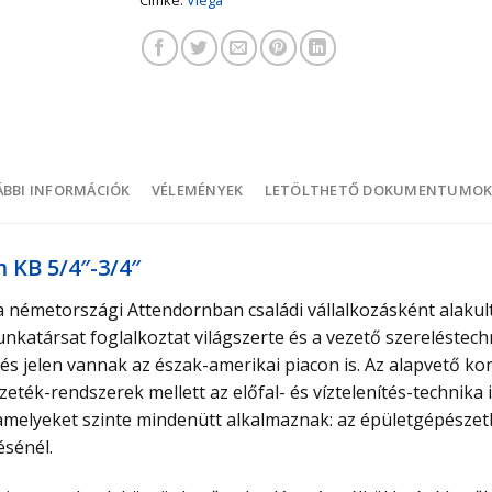
BBI INFORMÁCIÓK
VÉLEMÉNYEK
LETÖLTHETŐ DOKUMENTUMO
 KB 5/4″-3/4″
a németországi Attendornban családi vállalkozásként alakul
unkatársat foglalkoztat világszerte és a vezető szereléstec
és jelen vannak az észak-amerikai piacon is. Az alapvető k
eték-rendszerek mellett az előfal- és víztelenítés-technika 
l, amelyeket szinte mindenütt alkalmaznak: az épületgépésze
ésénél.