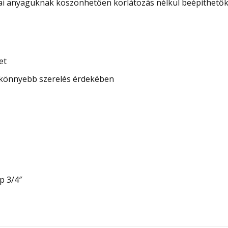
i anyaguknak köszönhetően korlátozás nélkül beépíthetők 
et
a könnyebb szerelés érdekében
p 3/4″