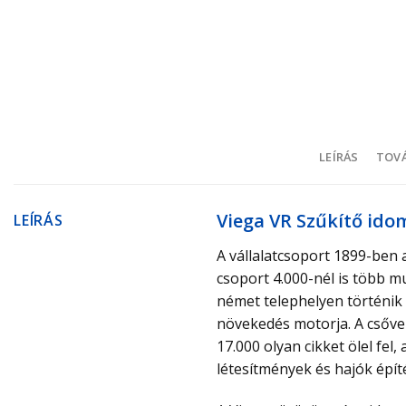
LEÍRÁS
TOVÁ
Viega VR Szűkítő idom
LEÍRÁS
A vállalatcsoport 1899-ben 
csoport 4.000-nél is több m
német telephelyen történik 
növekedés motorja. A csővez
17.000 olyan cikket ölel fe
létesítmények és hajók épít