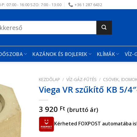
-P: 07:00 - 16:00 SZO: 7:00 - 13:00
+36 1 287 6432
RDŐSZOBA
KAZÁNOK ÉS BOJLEREK
KLÍMÁK
VÍZ-
KEZDŐLAP
/
VÍZ-GÁZ-FŰTÉS
/
CSÖVEK, IDOMO
Viega VR szűkítő KB 5/4″
edvencekhez
3 920
Ft
(bruttó ár)
Kérheted FOXPOST automatába is