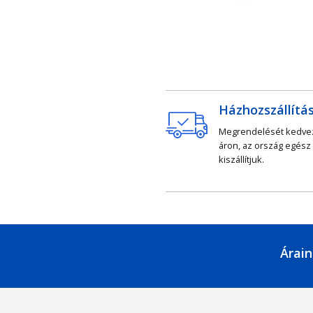
Házhozszállítá
Megrendelését kedv
áron, az ország egész
kiszállítjuk.
Árain