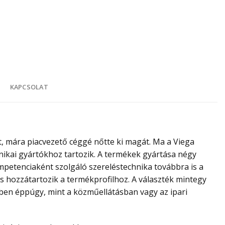
K
KAPCSOLAT
t, mára piacvezető céggé nőtte ki magát. Ma a Viega
hnikai gyártókhoz tartozik. A termékek gyártása négy
ompetenciaként szolgáló szereléstechnika továbbra is a
is hozzátartozik a termékprofilhoz. A választék mintegy
tben éppúgy, mint a közműellátásban vagy az ipari