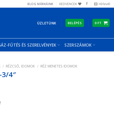
KEDVENCEK
Hírlevél
BLOG
MÁRKÁINK
ÜZLETÜNK
BELÉPÉS
0
FT
GÁZ-FŰTÉS ÉS SZERELVÉNYEK
SZERSZÁMOK
K
/
RÉZCSŐ, IDOMOK
/
RÉZ MENETES IDOMOK
-3/4″
!