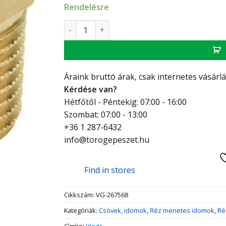
Rendelésre
Viega VR szűkítő KB 5/4"-3/4" mennyiség
Áraink bruttó árak, csak internetes vásárl
Kérdése van?
Hétfőtől - Péntekig: 07:00 - 16:00
Szombat: 07:00 - 13:00
+36 1 287-6432
info@torogepeszet.hu
Find in stores
Cikkszám:
VG-267568
Kategóriák:
Csövek, idomok
,
Réz menetes idomok
,
Ré
Címke:
Viega