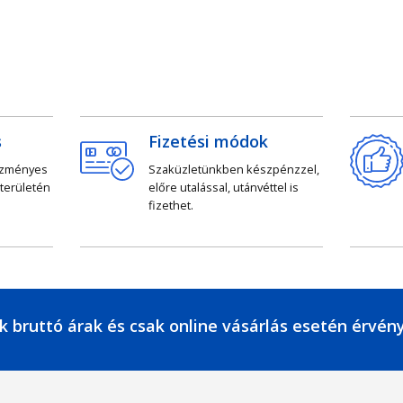
s
Fizetési módok
ezményes
Szaküzletünkben készpénzzel,
 területén
előre utalással, utánvéttel is
fizethet.
k bruttó árak és csak online vásárlás esetén érvén