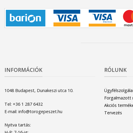
INFORMÁCIÓK
RÓLUNK
1048 Budapest, Dunakeszi utca 10.
Ügyfélszolgála
Forgalmazott
Tel: +36 1 287 6432
Akciós termék
E-mail: info@torogepeszet.hu
Tervezés
Nyitva tartás:
H-P: 7-16-ig;