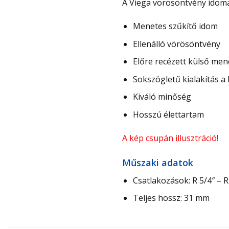
A Viega vörösöntvény idoma
Menetes szűkítő idom
Ellenálló vörösöntvény
Előre recézett külső men
Sokszögletű kialakítás 
Kiváló minőség
Hosszú élettartam
A kép csupán illusztráció!
Műszaki adatok
Csatlakozások: R 5/4″ – R
Teljes hossz: 31 mm