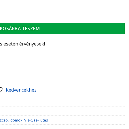
KOSÁRBA TESZEM
ás esetén érvényesek!
Kedvencekhez
zcső, idomok
,
Víz-Gáz-Fűtés