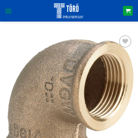
Skip
to
content
Kedvencekhez