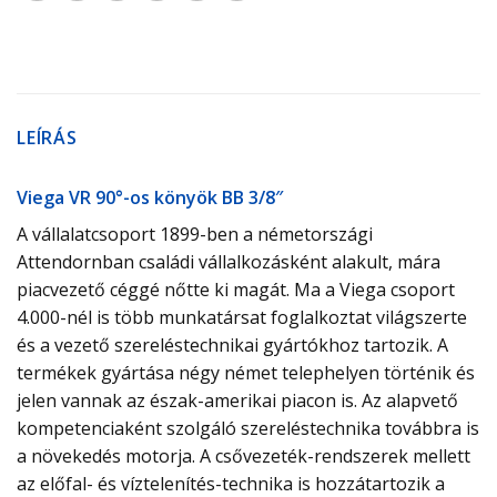
LEÍRÁS
Viega VR 90°-os könyök BB 3/8″
A vállalatcsoport 1899-ben a németországi
Attendornban családi vállalkozásként alakult, mára
piacvezető céggé nőtte ki magát. Ma a Viega csoport
4.000-nél is több munkatársat foglalkoztat világszerte
és a vezető szereléstechnikai gyártókhoz tartozik. A
termékek gyártása négy német telephelyen történik és
jelen vannak az észak-amerikai piacon is. Az alapvető
kompetenciaként szolgáló szereléstechnika továbbra is
a növekedés motorja. A csővezeték-rendszerek mellett
az előfal- és víztelenítés-technika is hozzátartozik a