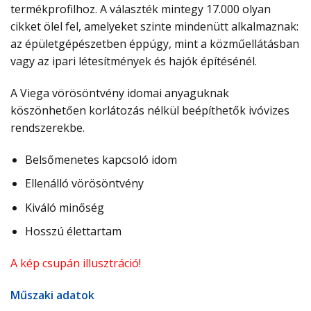
termékprofilhoz. A választék mintegy 17.000 olyan
cikket ölel fel, amelyeket szinte mindenütt alkalmaznak:
az épületgépészetben éppúgy, mint a közműellátásban
vagy az ipari létesítmények és hajók építésénél.
A Viega vörösöntvény idomai anyaguknak
köszönhetően korlátozás nélkül beépíthetők ivóvizes
rendszerekbe.
Belsőmenetes kapcsoló idom
Ellenálló vörösöntvény
Kiváló minőség
Hosszú élettartam
A kép csupán illusztráció!
Műszaki adatok