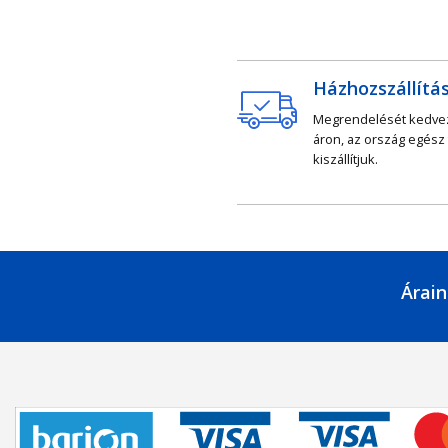
Házhozszállítá
Megrendelését kedv
áron, az ország egész
kiszállítjuk.
Árain