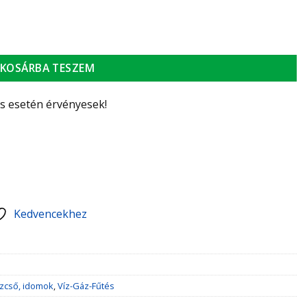
KOSÁRBA TESZEM
ás esetén érvényesek!
Kedvencekhez
zcső, idomok
,
Víz-Gáz-Fűtés