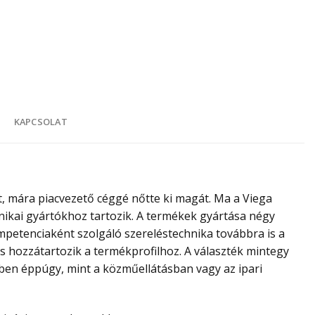
K
KAPCSOLAT
t, mára piacvezető céggé nőtte ki magát. Ma a Viega
hnikai gyártókhoz tartozik. A termékek gyártása négy
ompetenciaként szolgáló szereléstechnika továbbra is a
is hozzátartozik a termékprofilhoz. A választék mintegy
tben éppúgy, mint a közműellátásban vagy az ipari