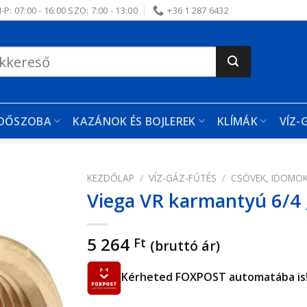
-P: 07:00 - 16:00 SZO: 7:00 - 13:00
+36 1 287 6432
RDŐSZOBA
KAZÁNOK ÉS BOJLEREK
KLÍMÁK
VÍZ-
KEZDŐLAP
/
VÍZ-GÁZ-FŰTÉS
/
CSÖVEK, IDOMO
Viega VR karmantyú 6/4 
edvencekhez
5 264
Ft
(bruttó ár)
Kérheted FOXPOST automatába is