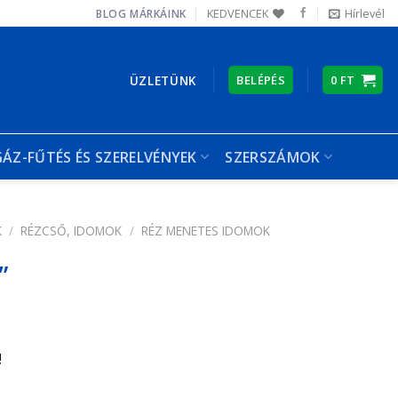
KEDVENCEK
Hírlevél
BLOG
MÁRKÁINK
ÜZLETÜNK
BELÉPÉS
0
FT
GÁZ-FŰTÉS ÉS SZERELVÉNYEK
SZERSZÁMOK
K
/
RÉZCSŐ, IDOMOK
/
RÉZ MENETES IDOMOK
„
!