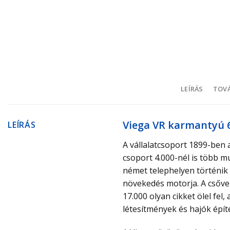
LEÍRÁS
TOVÁ
Viega VR karmantyú 
LEÍRÁS
A vállalatcsoport 1899-ben 
csoport 4.000-nél is több m
német telephelyen történik 
növekedés motorja. A csővez
17.000 olyan cikket ölel fe
létesítmények és hajók épít