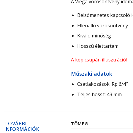
A Viega vörösöntvény idoma
Belsőmenetes kapcsoló 
Ellenálló vörösöntvény
Kiváló minőség
Hosszú élettartam
A kép csupán illusztráció!
Műszaki adatok
Csatlakozások: Rp 6/4″
Teljes hossz: 43 mm
TOVÁBBI
TÖMEG
INFORMÁCIÓK