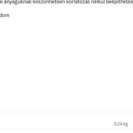
i anyaguknak köszönhetően korlátozás nélkül beépíthetők 
idom
0,24 kg