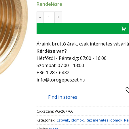
Rendelésre
Viega VR karmantyú 6/4 " mennyiség
Áraink bruttó árak, csak internetes vásárl
Kérdése van?
Hétfőtől - Péntekig: 07:00 - 16:00
Szombat: 07:00 - 13:00
+36 1 287-6432
info@torogepeszet.hu
Find in stores
Cikkszám:
VG-267766
Kategóriák:
Csövek, idomok
,
Réz menetes idomok
,
Ré
Címke:
Viega