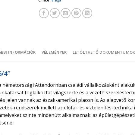
BBI INFORMÁCIÓK
VÉLEMÉNYEK
LETÖLTHETŐ DOKUMENTUMO
6/4″
a németországi Attendornban családi vállalkozásként alakul
unkatársat foglalkoztat világszerte és a vezető szereléstec
és jelen vannak az észak-amerikai piacon is. Az alapvető k
eték-rendszerek mellett az előfal- és víztelenítés-technika 
l, amelyeket szinte mindenütt alkalmaznak: az épületgépésze
ésénél.