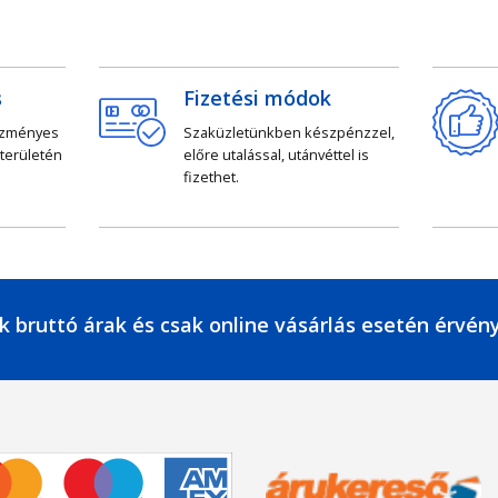
s
Fizetési módok
ezményes
Szaküzletünkben készpénzzel,
 területén
előre utalással, utánvéttel is
fizethet.
k bruttó árak és csak online vásárlás esetén érvén