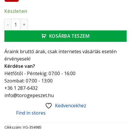
Készleten
Viega vörösöntvény (bronz) csaphosszabbító 1/2" - 25 mm 
KOSÁRBA TESZEM
Áraink bruttó árak, csak internetes vásárlás esetén
érvényesek!
Kérdése van?
Hétfőtől - Péntekig: 07:00 - 16:00
Szombat: 07:00 - 13:00
+36 1 287-6432
info@torogepeszet.hu
Kedvencekhez
Find in stores
Cikkszám:
VG-354985