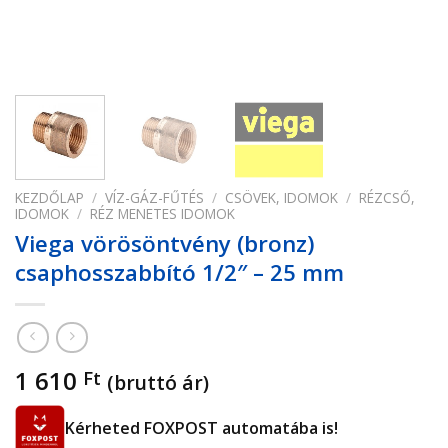
KEZDŐLAP
/
VÍZ-GÁZ-FŰTÉS
/
CSÖVEK, IDOMOK
/
RÉZCSŐ,
IDOMOK
/
RÉZ MENETES IDOMOK
Viega vörösöntvény (bronz)
csaphosszabbító 1/2″ – 25 mm
1 610
Ft
(bruttó ár)
Kérheted FOXPOST automatába is!