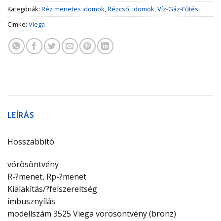
Kategóriák:
Réz menetes idomok
,
Rézcső, idomok
,
Víz-Gáz-Fűtés
Címke:
Viega
LEÍRÁS
Hosszabbító
vörösöntvény
R-?menet, Rp-?menet
Kialakítás/?felszereltség
imbusznyílás
modellszám 3525 Viega vörösöntvény (bronz)