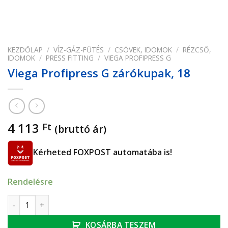
KEZDŐLAP
/
VÍZ-GÁZ-FŰTÉS
/
CSÖVEK, IDOMOK
/
RÉZCSŐ,
IDOMOK
/
PRESS FITTING
/
VIEGA PROFIPRESS G
Viega Profipress G zárókupak, 18
4 113
Ft
(bruttó ár)
Kérheted FOXPOST automatába is!
Rendelésre
Viega Profipress G zárókupak, 18 mennyiség
KOSÁRBA TESZEM