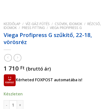
KEZDŐLAP
/
VÍZ-GÁZ-FŰTÉS
/
CSÖVEK, IDOMOK
/
RÉZCSŐ,
IDOMOK
/
PRESS FITTING
/
VIEGA PROFIPRESS G
Viega Profipress G szűkítő, 22-18,
vörösréz
1 710
Ft
(bruttó ár)
Kérheted FOXPOST automatába is!
Készleten
Viega Profipress G szűkítő, 22-18, vörösréz mennyiség