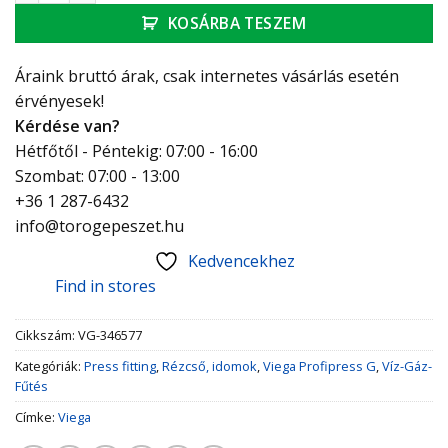
KOSÁRBA TESZEM
Áraink bruttó árak, csak internetes vásárlás esetén
érvényesek!
Kérdése van?
Hétfőtől - Péntekig: 07:00 - 16:00
Szombat: 07:00 - 13:00
+36 1 287-6432
info@torogepeszet.hu
Kedvencekhez
Find in stores
Cikkszám:
VG-346577
Kategóriák:
Press fitting
,
Rézcső, idomok
,
Viega Profipress G
,
Víz-Gáz-
Fűtés
Címke:
Viega