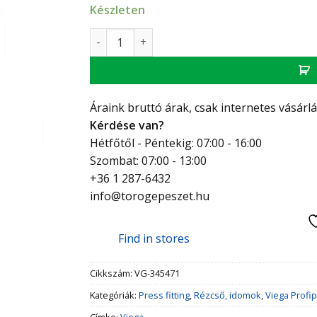
Készleten
Viega Profipress G könyök, 18 BB, vörösréz 
Áraink bruttó árak, csak internetes vásárl
Kérdése van?
Hétfőtől - Péntekig: 07:00 - 16:00
Szombat: 07:00 - 13:00
+36 1 287-6432
info@torogepeszet.hu
Find in stores
Cikkszám:
VG-345471
Kategóriák:
Press fitting
,
Rézcső, idomok
,
Viega Profi
Címke:
Viega