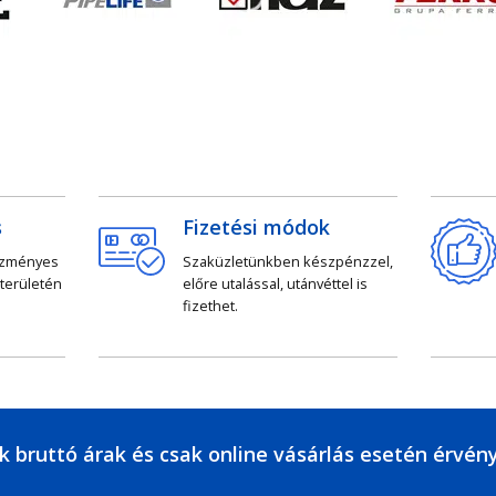
s
Fizetési módok
ezményes
Szaküzletünkben készpénzzel,
 területén
előre utalással, utánvéttel is
fizethet.
k bruttó árak és csak online vásárlás esetén érvén