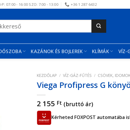
-P: 07:00 - 16:00 SZO: 7:00 - 13:00
+36 1 287 6432
RDŐSZOBA
KAZÁNOK ÉS BOJLEREK
KLÍMÁK
VÍZ-
KEZDŐLAP
/
VÍZ-GÁZ-FŰTÉS
/
CSÖVEK, IDOMO
Viega Profipress G könyö
edvencekhez
2 155
Ft
(bruttó ár)
Kérheted FOXPOST automatába is