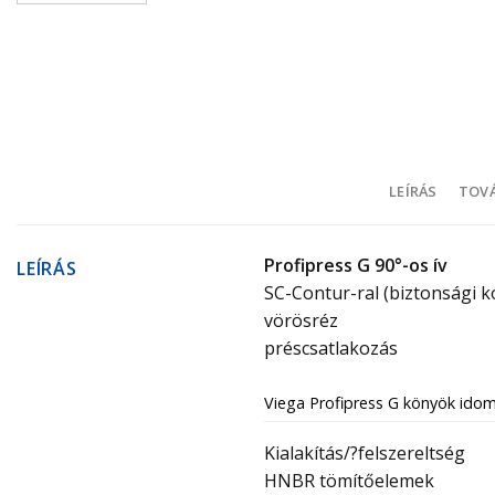
LEÍRÁS
TOVÁ
Profipress G 90°-os ív
LEÍRÁS
SC-Contur-ral (biztonsági k
vörösréz
préscsatlakozás
Viega Profipress G könyök idom
Kialakítás/?felszereltség
HNBR tömítőelemek