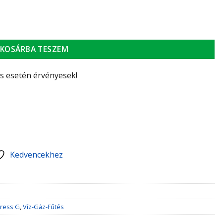
mennyiség
KOSÁRBA TESZEM
ás esetén érvényesek!
Kedvencekhez
press G
,
Víz-Gáz-Fűtés