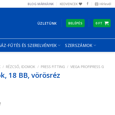
KEDVENCEK
Hírlevél
BLOG
MÁRKÁINK
ÜZLETÜNK
BELÉPÉS
0
FT
GÁZ-FŰTÉS ÉS SZERELVÉNYEK
SZERSZÁMOK
K
/
RÉZCSŐ, IDOMOK
/
PRESS FITTING
/
VIEGA PROFIPRESS G
k, 18 BB, vörösréz
!