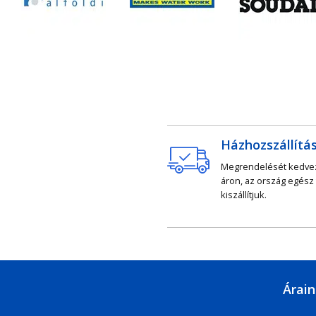
Házhozszállítá
Megrendelését kedv
áron, az ország egész
kiszállítjuk.
Árain