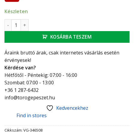
Készleten
Viega Profipress G karmantyú 22, vörösréz mennyiség
KOSÁRBA TESZEM
Áraink bruttó árak, csak internetes vásárlás esetén
érvényesek!
Kérdése van?
Hétfőtől - Péntekig: 07:00 - 16:00
Szombat: 07:00 - 13:00
+36 1 287-6432
info@torogepeszet.hu
Kedvencekhez
Find in stores
Cikkszám:
VG-346508