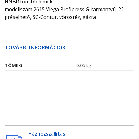
HNBR tömítőelemek
modellszám 2615 Viega Profipress G karmantyú, 22,
préselhető, SC-Contur, vörösréz, gázra
TOVÁBBI INFORMÁCIÓK
TÖMEG
0,06 kg
Házhozszállítás