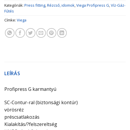
Kategóriák:
Press fitting
,
Rézcső, idomok
,
Viega Profipress G
,
Víz-Gáz-
Fűtés
Címke:
Viega
LEÍRÁS
Profipress G karmantyú
SC-Contur-ral (biztonsági kontúr)
vörösréz
préscsatlakozás
Kialakítás/?felszereltség