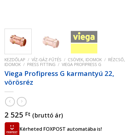
KEZDŐLAP
/
VÍZ-GÁZ-FŰTÉS
/
CSÖVEK, IDOMOK
/
RÉZCSŐ,
IDOMOK
/
PRESS FITTING
/
VIEGA PROFIPRESS G
Viega Profipress G karmantyú 22,
vörösréz
2 525
Ft
(bruttó ár)
Kérheted FOXPOST automatába is!