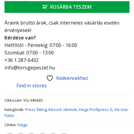
KOSÁRBA TESZEM
Áraink bruttó árak, csak internetes vásárlás esetén
érvényesek!
Kérdése van?
Hétfőtől - Péntekig: 07:00 - 16:00
Szombat: 07:00 - 13:00
+36 1 287-6432
info@torogepeszet.hu
Kedvencekhez
Find in stores
Cikkszám:
VG-346430
Kategóriák:
Press fitting
,
Rézcső, idomok
,
Viega Profipress G
,
Víz-Gáz-
Fűtés
Címke:
Viega