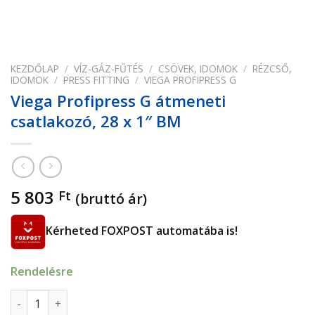
KEZDŐLAP
/
VÍZ-GÁZ-FŰTÉS
/
CSÖVEK, IDOMOK
/
RÉZCSŐ,
IDOMOK
/
PRESS FITTING
/
VIEGA PROFIPRESS G
Viega Profipress G átmeneti
csatlakozó, 28 x 1″ BM
5 803
Ft
(bruttó ár)
Kérheted FOXPOST automatába is!
Rendelésre
Viega Profipress G átmeneti csatlakozó, 28 x 1" BM mennyis