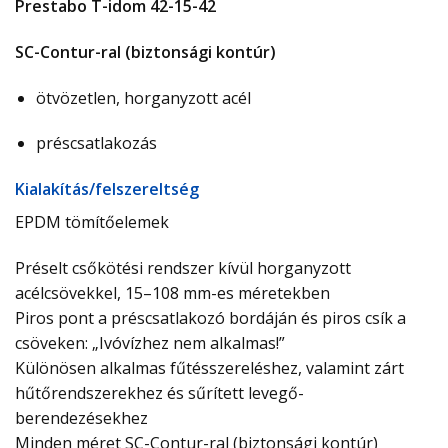
Prestabo T-idom 42-15-42
SC-Contur-ral (biztonsági kontúr)
ötvözetlen, horganyzott acél
préscsatlakozás
Ki­ala­kí­tás/­fel­sze­relt­ség
EPDM tömítőelemek
Préselt csőkötési rendszer kívül horganyzott
acélcsövekkel, 15–108 mm-es méretekben
Piros pont a préscsatlakozó bordáján és piros csík a
csöveken: „Ivóvízhez nem alkalmas!”
Különösen alkalmas fűtésszereléshez, valamint zárt
hűtőrendszerekhez és sűrített levegő-
berendezésekhez
Minden méret SC-Contur-ral (biztonsági kontúr)