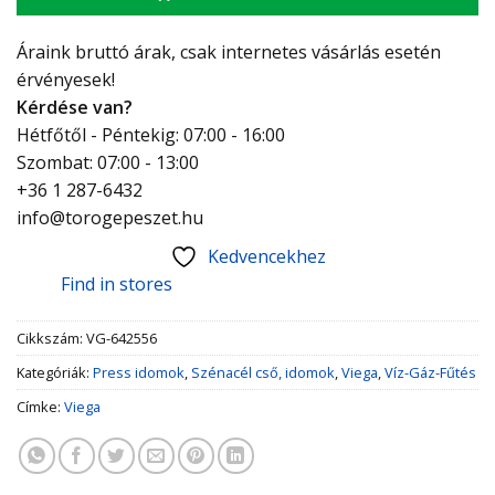
Áraink bruttó árak, csak internetes vásárlás esetén
érvényesek!
Kérdése van?
Hétfőtől - Péntekig: 07:00 - 16:00
Szombat: 07:00 - 13:00
+36 1 287-6432
info@torogepeszet.hu
Kedvencekhez
Find in stores
Cikkszám:
VG-642556
Kategóriák:
Press idomok
,
Szénacél cső, idomok
,
Viega
,
Víz-Gáz-Fűtés
Címke:
Viega