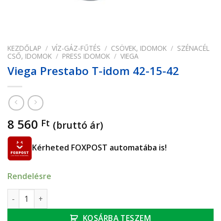
KEZDŐLAP
/
VÍZ-GÁZ-FŰTÉS
/
CSÖVEK, IDOMOK
/
SZÉNACÉL
CSŐ, IDOMOK
/
PRESS IDOMOK
/
VIEGA
Viega Prestabo T-idom 42-15-42
8 560
Ft
(bruttó ár)
Kérheted FOXPOST automatába is!
Rendelésre
Viega Prestabo T-idom 42-15-42 mennyiség
KOSÁRBA TESZEM