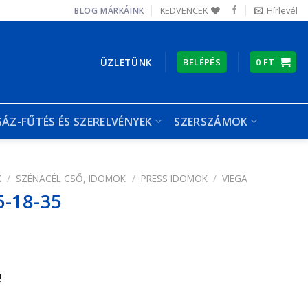
KEDVENCEK
Hírlevél
BLOG
MÁRKÁINK
ÜZLETÜNK
BELÉPÉS
0
FT
GÁZ-FŰTÉS ÉS SZERELVÉNYEK
SZERSZÁMOK
K
/
SZÉNACÉL CSŐ, IDOMOK
/
PRESS IDOMOK
/
VIEGA
5-18-35
!