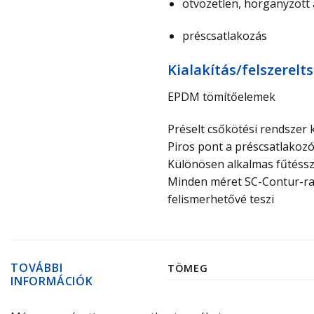
ötvözetlen, horganyzott 
préscsatlakozás
Ki­ala­kí­tás/­fel­sze­relt­
EPDM tömítőelemek
Préselt csőkötési rendszer
Piros pont a préscsatlakozó
Különösen alkalmas fűtéssz
Minden méret SC-Contur-ral 
felismerhetővé teszi
TOVÁBBI
TÖMEG
INFORMÁCIÓK