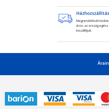
Házhozszállítá
Megrendelését kedv
áron, az ország egész
kiszállítjuk.
Árain