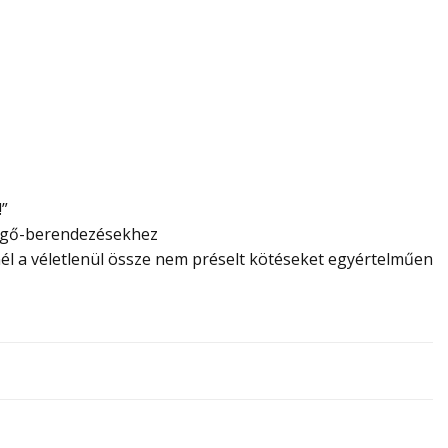
!”
vegő-berendezésekhez
nél a véletlenül össze nem préselt kötéseket egyértelműen