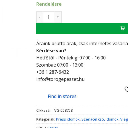
Rendelésre
Viega Prestabo T-idom 35-18-35 mennyiség
Áraink bruttó árak, csak internetes vásárl
Kérdése van?
Hétfőtől - Péntekig: 07:00 - 16:00
Szombat: 07:00 - 13:00
+36 1 287-6432
info@torogepeszet.hu
Find in stores
Cikkszám:
VG-558758
Kategóriák:
Press idomok
,
Szénacél cső, idomok
,
Vieg
Címke:
Viega