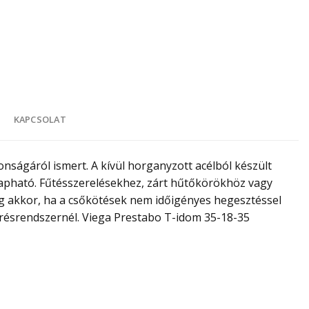
K
KAPCSOLAT
ágáról ismert. A kívül horganyzott acélból készült
apható. Fűtésszerelésekhez, zárt hűtőkörökhöz vagy
eg akkor, ha a csőkötések nem időigényes hegesztéssel
résrendszernél. Viega Prestabo T-idom 35-18-35