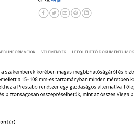
BBI INFORMÁCIÓK
VÉLEMÉNYEK
LETÖLTHETŐ DOKUMENTUMO
 a szakemberek körében magas megbízhatóságáról és biztons
 emellett a 15–108 mm-es tartományban minden méretben k
ekhez a Prestabo rendszer egy gazdaságos alternatíva. Fől
s biztonságosan összepréselhetők, mint az összes Viega p
kontúr)