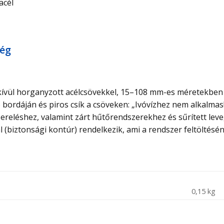
acél
ség
 kívül horganyzott acélcsövekkel, 15–108 mm-es méretekben
 bordáján és piros csík a csöveken: „Ivóvízhez nem alkalmas
ereléshez, valamint zárt hűtőrendszerekhez és sűrített le
(biztonsági kontúr) rendelkezik, ami a rendszer feltöltésé
0,15 kg