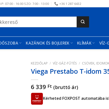
-P: 07:00 - 16:00 SZO: 7:00 - 13:00
+36 1 287 6432
RDŐSZOBA
KAZÁNOK ÉS BOJLEREK
KLÍMÁK
VÍZ-
KEZDŐLAP
/
VÍZ-GÁZ-FŰTÉS
/
CSÖVEK, IDOMO
Viega Prestabo T-idom 3
edvencekhez
6 339
Ft
(bruttó ár)
Kérheted FOXPOST automatába is