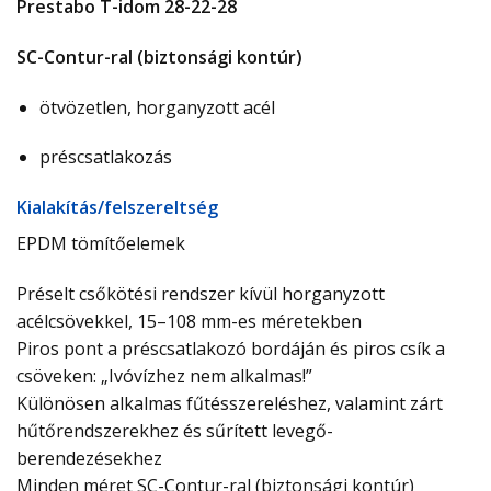
Prestabo T-idom 28-22-28
SC-Contur-ral (biztonsági kontúr)
ötvözetlen, horganyzott acél
préscsatlakozás
Ki­ala­kí­tás/­fel­sze­relt­ség
EPDM tömítőelemek
Préselt csőkötési rendszer kívül horganyzott
acélcsövekkel, 15–108 mm-es méretekben
Piros pont a préscsatlakozó bordáján és piros csík a
csöveken: „Ivóvízhez nem alkalmas!”
Különösen alkalmas fűtésszereléshez, valamint zárt
hűtőrendszerekhez és sűrített levegő-
berendezésekhez
Minden méret SC-Contur-ral (biztonsági kontúr)