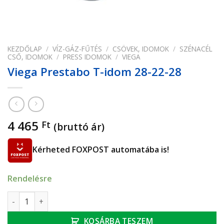
KEZDŐLAP
/
VÍZ-GÁZ-FŰTÉS
/
CSÖVEK, IDOMOK
/
SZÉNACÉL
CSŐ, IDOMOK
/
PRESS IDOMOK
/
VIEGA
Viega Prestabo T-idom 28-22-28
4 465
Ft
(bruttó ár)
Kérheted FOXPOST automatába is!
Rendelésre
Viega Prestabo T-idom 28-22-28 mennyiség
KOSÁRBA TESZEM