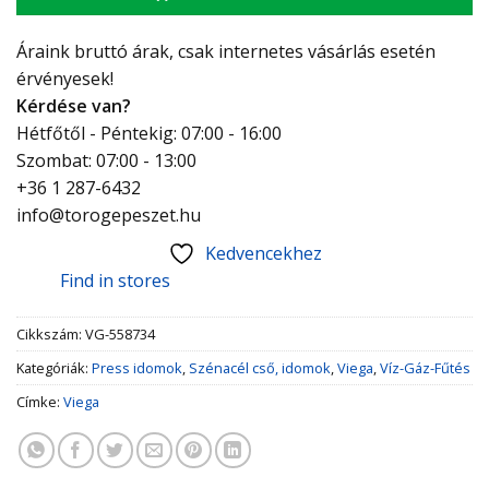
Áraink bruttó árak, csak internetes vásárlás esetén
érvényesek!
Kérdése van?
Hétfőtől - Péntekig: 07:00 - 16:00
Szombat: 07:00 - 13:00
+36 1 287-6432
info@torogepeszet.hu
Kedvencekhez
Find in stores
Cikkszám:
VG-558734
Kategóriák:
Press idomok
,
Szénacél cső, idomok
,
Viega
,
Víz-Gáz-Fűtés
Címke:
Viega