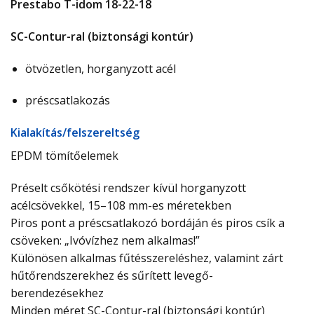
Prestabo T-idom 18-22-18
SC-Contur-ral (biztonsági kontúr)
ötvözetlen, horganyzott acél
préscsatlakozás
Ki­ala­kí­tás/­fel­sze­relt­ség
EPDM tömítőelemek
Préselt csőkötési rendszer kívül horganyzott
acélcsövekkel, 15–108 mm-es méretekben
Piros pont a préscsatlakozó bordáján és piros csík a
csöveken: „Ivóvízhez nem alkalmas!”
Különösen alkalmas fűtésszereléshez, valamint zárt
hűtőrendszerekhez és sűrített levegő-
berendezésekhez
Minden méret SC-Contur-ral (biztonsági kontúr)