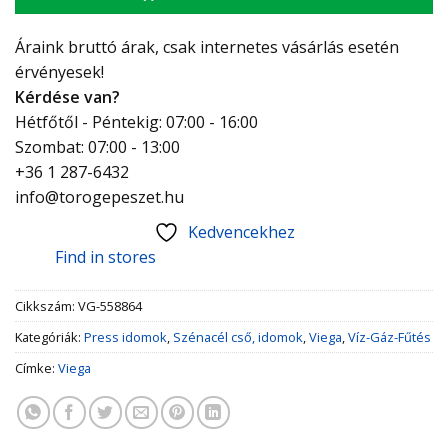
Áraink bruttó árak, csak internetes vásárlás esetén
érvényesek!
Kérdése van?
Hétfőtől - Péntekig: 07:00 - 16:00
Szombat: 07:00 - 13:00
+36 1 287-6432
info@torogepeszet.hu
Kedvencekhez
Find in stores
Cikkszám:
VG-558864
Kategóriák:
Press idomok
,
Szénacél cső, idomok
,
Viega
,
Víz-Gáz-Fűtés
Címke:
Viega