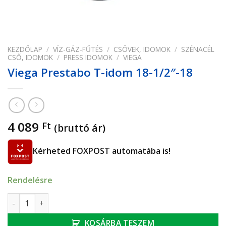
KEZDŐLAP
/
VÍZ-GÁZ-FŰTÉS
/
CSÖVEK, IDOMOK
/
SZÉNACÉL
CSŐ, IDOMOK
/
PRESS IDOMOK
/
VIEGA
Viega Prestabo T-idom 18-1/2″-18
4 089
Ft
(bruttó ár)
Kérheted FOXPOST automatába is!
Rendelésre
Viega Prestabo T-idom 18-1/2"-18 mennyiség
KOSÁRBA TESZEM