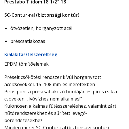
Prestabo T-idom 18-1/2″-18
SC-Contur-ral (biztonsági kontúr)
ötvözetlen, horganyzott acél
préscsatlakozás
Ki­ala­kí­tás/­fel­sze­relt­ség
EPDM tömítőelemek
Préselt csőkötési rendszer kívül horganyzott
acélcsövekkel, 15–108 mm-es méretekben
Piros pont a préscsatlakozó bordáján és piros csík a
csöveken: „Ivóvízhez nem alkalmas!”
Különösen alkalmas fűtésszereléshez, valamint zárt
hűtőrendszerekhez és sűrített levegő-
berendezésekhez
Minden méret SC-Contur-ral (biztonsági kontúr)