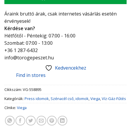
Áraink bruttó árak, csak internetes vásárlás esetén
érvényesek!
Kérdése van?
Hétfőtől - Péntekig: 07:00 - 16:00
Szombat: 07:00 - 13:00
+36 1 287-6432
info@torogepeszet.hu
Kedvencekhez
Find in stores
Cikkszám:
VG-558895
Kategóriák:
Press idomok
,
Szénacél cső, idomok
,
Viega
,
Víz-Gáz-Fűtés
Címke:
Viega