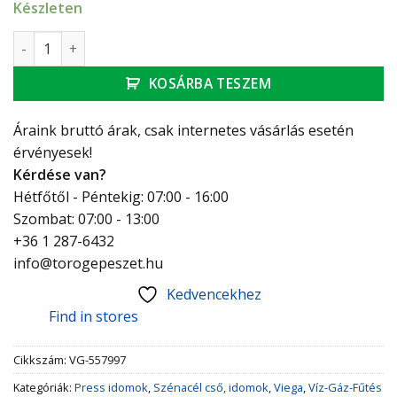
Készleten
Viega Prestabo karmantyú 18 mennyiség
KOSÁRBA TESZEM
Áraink bruttó árak, csak internetes vásárlás esetén
érvényesek!
Kérdése van?
Hétfőtől - Péntekig: 07:00 - 16:00
Szombat: 07:00 - 13:00
+36 1 287-6432
info@torogepeszet.hu
Kedvencekhez
Find in stores
Cikkszám:
VG-557997
Kategóriák:
Press idomok
,
Szénacél cső, idomok
,
Viega
,
Víz-Gáz-Fűtés