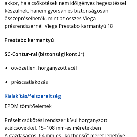
akkor, ha a csőkötések nem időigényes hegesztéssel
készülnek, hanem gyorsan és biztonságosan
összepréselhetők, mint az összes Viega
présrendszernél. Viega Prestabo karmantyú 18
Prestabo karmantyú
SC-Contur-ral (biztonsági kontúr)
ötvözetlen, horganyzott acél
préscsatlakozás
Ki­ala­kí­tás/­fel­sze­relt­ség
EPDM tömítőelemek
Préselt csőkötési rendszer kívül horganyzott
acélcsövekkel, 15–108 mm-es méretekben
A gazdaságos, 64 mm-es „közbenső” méret lehetővé