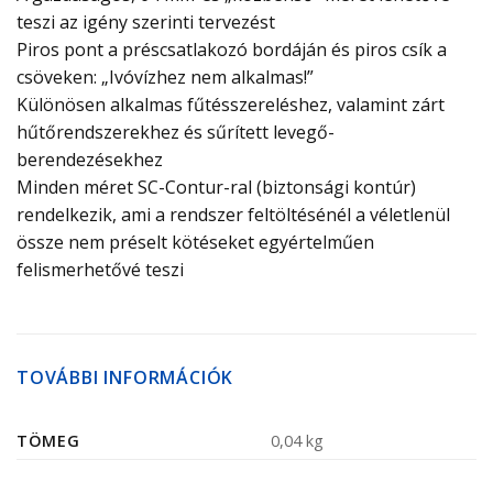
teszi az igény szerinti tervezést
Piros pont a préscsatlakozó bordáján és piros csík a
csöveken: „Ivóvízhez nem alkalmas!”
Különösen alkalmas fűtésszereléshez, valamint zárt
hűtőrendszerekhez és sűrített levegő-
berendezésekhez
Minden méret SC-Contur-ral (biztonsági kontúr)
rendelkezik, ami a rendszer feltöltésénél a véletlenül
össze nem préselt kötéseket egyértelműen
felismerhetővé teszi
TOVÁBBI INFORMÁCIÓK
TÖMEG
0,04 kg