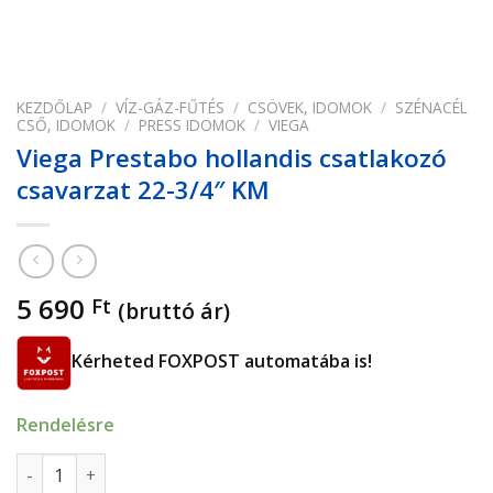
KEZDŐLAP
/
VÍZ-GÁZ-FŰTÉS
/
CSÖVEK, IDOMOK
/
SZÉNACÉL
CSŐ, IDOMOK
/
PRESS IDOMOK
/
VIEGA
Viega Prestabo hollandis csatlakozó
csavarzat 22-3/4″ KM
5 690
Ft
(bruttó ár)
Kérheted FOXPOST automatába is!
Rendelésre
Viega Prestabo hollandis csatlakozó csavarzat 22-3/4" KM 