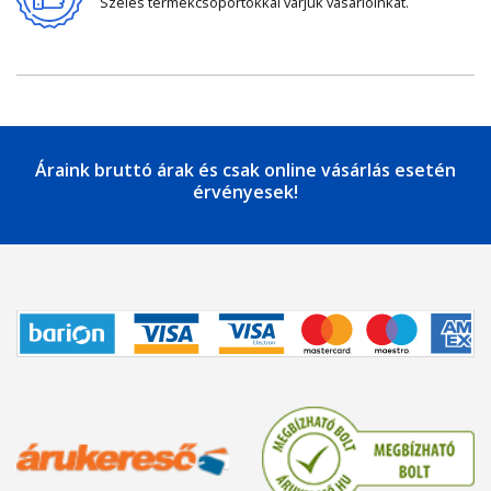
Széles termékcsoportokkal várjuk vásárlóinkat.
Áraink bruttó árak és csak online vásárlás esetén
érvényesek!