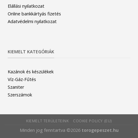
Elállási nyilatkozat
Online bankkártyás fizetés
Adatvédelmi nyilatkozat
KIEMELT KATEGÓRIÁK
Kazánok és készülékek
Víz-Gáz-Fűtés
Szaniter
Szerszámok
KIEMELT TERÜLETEINK
COOKIE POLICY (EU)
Minden jog fenntartva ©2026
torogepeszet.hu