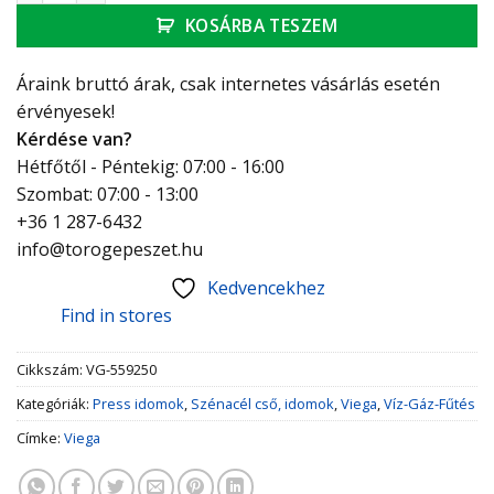
KOSÁRBA TESZEM
Áraink bruttó árak, csak internetes vásárlás esetén
érvényesek!
Kérdése van?
Hétfőtől - Péntekig: 07:00 - 16:00
Szombat: 07:00 - 13:00
+36 1 287-6432
info@torogepeszet.hu
Kedvencekhez
Find in stores
Cikkszám:
VG-559250
Kategóriák:
Press idomok
,
Szénacél cső, idomok
,
Viega
,
Víz-Gáz-Fűtés
Címke:
Viega