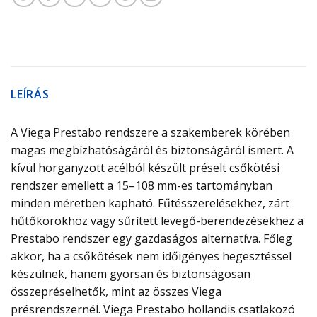
LEÍRÁS
A Viega Prestabo rendszere a szakemberek körében
magas megbízhatóságáról és biztonságáról ismert. A
kívül horganyzott acélból készült préselt csőkötési
rendszer emellett a 15–108 mm-es tartományban
minden méretben kapható. Fűtésszerelésekhez, zárt
hűtőkörökhöz vagy sűrített levegő-berendezésekhez a
Prestabo rendszer egy gazdaságos alternatíva. Főleg
akkor, ha a csőkötések nem időigényes hegesztéssel
készülnek, hanem gyorsan és biztonságosan
összepréselhetők, mint az összes Viega
présrendszernél. Viega Prestabo hollandis csatlakozó