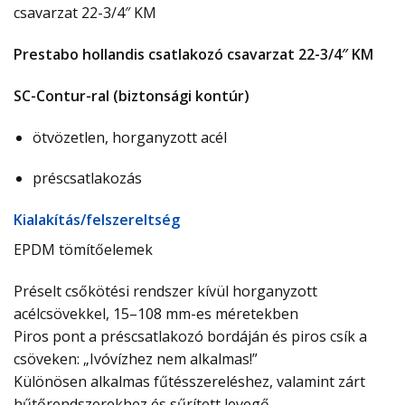
csavarzat 22-3/4″ KM
Prestabo hollandis csatlakozó csavarzat 22-3/4″ KM
SC-Contur-ral (biztonsági kontúr)
ötvözetlen, horganyzott acél
préscsatlakozás
Ki­ala­kí­tás/­fel­sze­relt­ség
EPDM tömítőelemek
Préselt csőkötési rendszer kívül horganyzott
acélcsövekkel, 15–108 mm-es méretekben
Piros pont a préscsatlakozó bordáján és piros csík a
csöveken: „Ivóvízhez nem alkalmas!”
Különösen alkalmas fűtésszereléshez, valamint zárt
hűtőrendszerekhez és sűrített levegő-