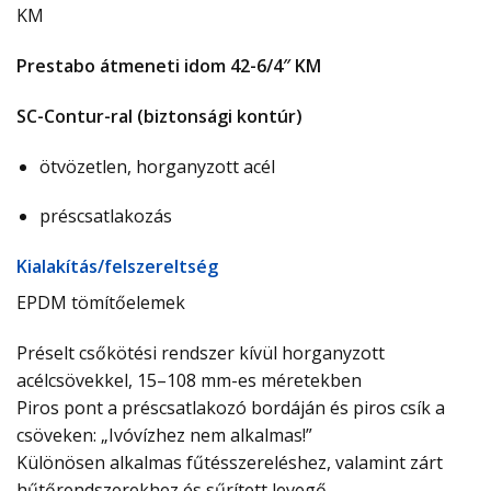
KM
Prestabo átmeneti idom 42-6/4″ KM
SC-Contur-ral (biztonsági kontúr)
ötvözetlen, horganyzott acél
préscsatlakozás
Ki­ala­kí­tás/­fel­sze­relt­ség
EPDM tömítőelemek
Préselt csőkötési rendszer kívül horganyzott
acélcsövekkel, 15–108 mm-es méretekben
Piros pont a préscsatlakozó bordáján és piros csík a
csöveken: „Ivóvízhez nem alkalmas!”
Különösen alkalmas fűtésszereléshez, valamint zárt
hűtőrendszerekhez és sűrített levegő-