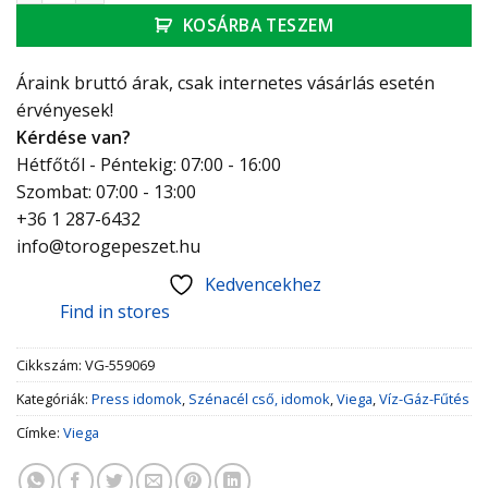
KOSÁRBA TESZEM
Áraink bruttó árak, csak internetes vásárlás esetén
érvényesek!
Kérdése van?
Hétfőtől - Péntekig: 07:00 - 16:00
Szombat: 07:00 - 13:00
+36 1 287-6432
info@torogepeszet.hu
Kedvencekhez
Find in stores
Cikkszám:
VG-559069
Kategóriák:
Press idomok
,
Szénacél cső, idomok
,
Viega
,
Víz-Gáz-Fűtés
Címke:
Viega