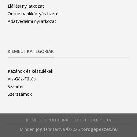
Elállási nyilatkozat
Online bankkártyás fizetés
Adatvédelmi nyilatkozat
KIEMELT KATEGÓRIÁK
Kazánok és készülékek
Víz-Gáz-Fűtés
Szaniter
Szerszámok
KIEMELT TERÜLETEINK
COOKIE POLICY (EU)
Minden jog fenntartva ©2026
torogepeszet.hu