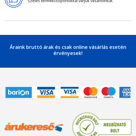
Széles termékcsoportokkal várjuk vásárlóinkat.
Áraink bruttó árak és csak online vásárlás esetén
érvényesek!