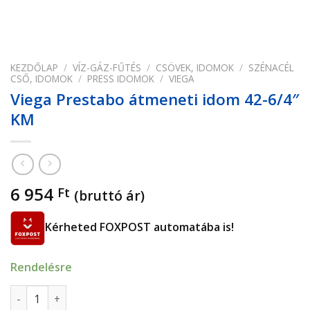
KEZDŐLAP
/
VÍZ-GÁZ-FŰTÉS
/
CSÖVEK, IDOMOK
/
SZÉNACÉL
CSŐ, IDOMOK
/
PRESS IDOMOK
/
VIEGA
Viega Prestabo átmeneti idom 42-6/4″
KM
6 954
Ft
(bruttó ár)
Kérheted FOXPOST automatába is!
Rendelésre
Viega Prestabo átmeneti idom 42-6/4" KM mennyiség