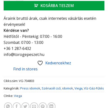
KOSÁRBA TESZEM
Áraink bruttó árak, csak internetes vásárlás esetén
érvényesek!
Kérdése van?
Hétfőtől - Péntekig: 07:00 - 16:00
Szombat: 07:00 - 13:00
+36 1 287-6432
info@torogepeszet.hu
Kedvencekhez
Find in stores
Cikkszám:
VG-704803
Kategóriák:
Press idomok
,
Szénacél cső, idomok
,
Viega
,
Víz-Gáz-Fűtés
Címke:
Viega