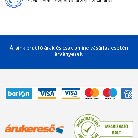
Széles termékcsoportokkal várjuk vásárlóinkat.
Áraink bruttó árak és csak online vásárlás esetén
érvényesek!