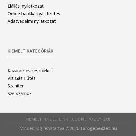
Elállási nyilatkozat
Online bankkártyás fizetés
Adatvédelmi nyilatkozat
KIEMELT KATEGÓRIÁK
Kazánok és készülékek
Víz-Gáz-Fűtés
Szaniter
Szerszámok
KIEMELT TERÜLETEINK
COOKIE POLICY (EU)
Minden jog fenntartva ©2026
torogepeszet.hu