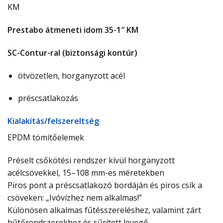
KM
Prestabo átmeneti idom 35-1″ KM
SC-Contur-ral (biztonsági kontúr)
ötvözetlen, horganyzott acél
préscsatlakozás
Ki­ala­kí­tás/­fel­sze­relt­ség
EPDM tömítőelemek
Préselt csőkötési rendszer kívül horganyzott
acélcsövekkel, 15–108 mm-es méretekben
Piros pont a préscsatlakozó bordáján és piros csík a
csöveken: „Ivóvízhez nem alkalmas!”
Különösen alkalmas fűtésszereléshez, valamint zárt
hűtőrendszerekhez és sűrített levegő-