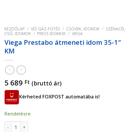
KEZDŐLAP
/
VÍZ-GÁZ-FŰTÉS
/
CSÖVEK, IDOMOK
/
SZÉNACÉL
CSŐ, IDOMOK
/
PRESS IDOMOK
/
VIEGA
Viega Prestabo átmeneti idom 35-1″
KM
5 689
Ft
(bruttó ár)
Kérheted FOXPOST automatába is!
Rendelésre
Viega Prestabo átmeneti idom 35-1" KM mennyiség