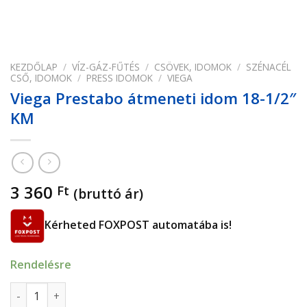
KEZDŐLAP
/
VÍZ-GÁZ-FŰTÉS
/
CSÖVEK, IDOMOK
/
SZÉNACÉL
CSŐ, IDOMOK
/
PRESS IDOMOK
/
VIEGA
Viega Prestabo átmeneti idom 18-1/2″
KM
3 360
Ft
(bruttó ár)
Kérheted FOXPOST automatába is!
Rendelésre
Viega Prestabo átmeneti idom 18-1/2" KM mennyiség