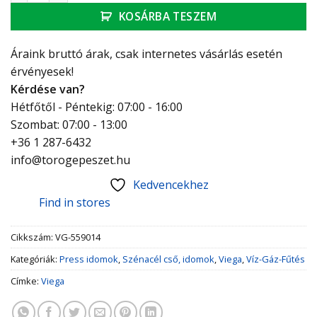
KOSÁRBA TESZEM
Áraink bruttó árak, csak internetes vásárlás esetén
érvényesek!
Kérdése van?
Hétfőtől - Péntekig: 07:00 - 16:00
Szombat: 07:00 - 13:00
+36 1 287-6432
info@torogepeszet.hu
Kedvencekhez
Find in stores
Cikkszám:
VG-559014
Kategóriák:
Press idomok
,
Szénacél cső, idomok
,
Viega
,
Víz-Gáz-Fűtés
Címke:
Viega