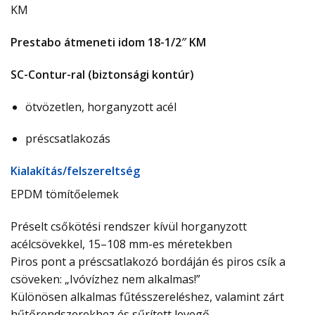
KM
Prestabo átmeneti idom 18-1/2″ KM
SC-Contur-ral (biztonsági kontúr)
ötvözetlen, horganyzott acél
préscsatlakozás
Ki­ala­kí­tás/­fel­sze­relt­ség
EPDM tömítőelemek
Préselt csőkötési rendszer kívül horganyzott
acélcsövekkel, 15–108 mm-es méretekben
Piros pont a préscsatlakozó bordáján és piros csík a
csöveken: „Ivóvízhez nem alkalmas!”
Különösen alkalmas fűtésszereléshez, valamint zárt
hűtőrendszerekhez és sűrített levegő-