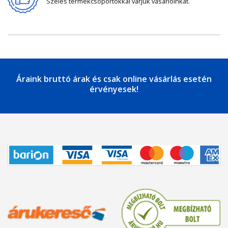
Széles termékcsoportokkal várjuk vásárlóinkat.
Áraink bruttó árak és csak online vásárlás esetén
érvényesek!