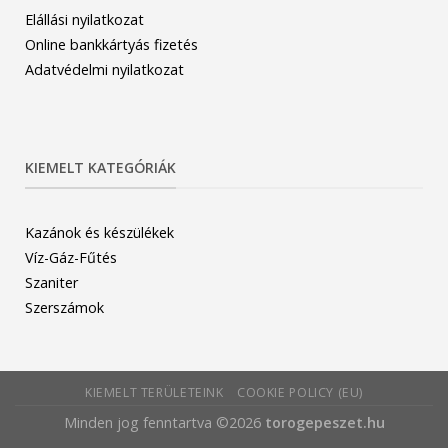
Elállási nyilatkozat
Online bankkártyás fizetés
Adatvédelmi nyilatkozat
KIEMELT KATEGÓRIÁK
Kazánok és készülékek
Víz-Gáz-Fűtés
Szaniter
Szerszámok
KIEMELT TERÜLETEINK
COOKIE POLICY (EU)
Minden jog fenntartva ©2026
torogepeszet.hu