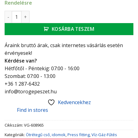
Rendelésre
Viega Pexfit Pro T-idom 25-20-20 mennyiség
KOSÁRBA TESZEM
Áraink bruttó árak, csak internetes vásárlás esetén
érvényesek!
Kérdése van?
Hétfőtől - Péntekig: 07:00 - 16:00
Szombat: 07:00 - 13:00
+36 1 287-6432
info@torogepeszet.hu
Kedvencekhez
Find in stores
Cikkszám:
VG-608965
Kategóriák:
Ötrétegű cső, idomok
,
Press fitting
,
Víz-Gáz-Fűtés