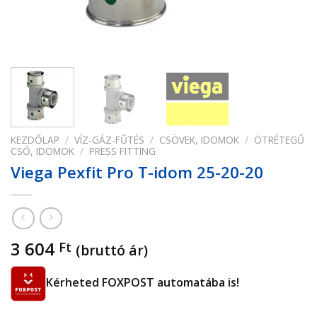
KEZDŐLAP
/
VÍZ-GÁZ-FŰTÉS
/
CSÖVEK, IDOMOK
/
ÖTRÉTEGŰ
CSŐ, IDOMOK
/
PRESS FITTING
Viega Pexfit Pro T-idom 25-20-20
3 604
Ft
(bruttó ár)
Kérheted FOXPOST automatába is!