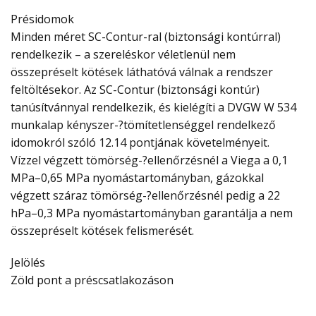
Présidomok
Minden méret SC-Contur-ral (biztonsági kontúrral)
rendelkezik – a szereléskor véletlenül nem
összepréselt kötések láthatóvá válnak a rendszer
feltöltésekor. Az SC-Contur (biztonsági kontúr)
tanúsítvánnyal rendelkezik, és kielégíti a DVGW W 534
munkalap kényszer-?tömítetlenséggel rendelkező
idomokról szóló 12.14 pontjának követelményeit.
Vízzel végzett tömörség-?ellenőrzésnél a Viega a 0,1
MPa–0,65 MPa nyomástartományban, gázokkal
végzett száraz tömörség-?ellenőrzésnél pedig a 22
hPa–0,3 MPa nyomástartományban garantálja a nem
összepréselt kötések felismerését.
Jelölés
Zöld pont a préscsatlakozáson