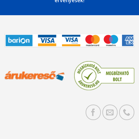
érvényesek!