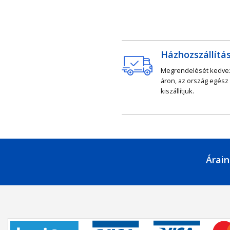
Házhozszállítá
Megrendelését kedv
áron, az ország egész
kiszállítjuk.
Árain