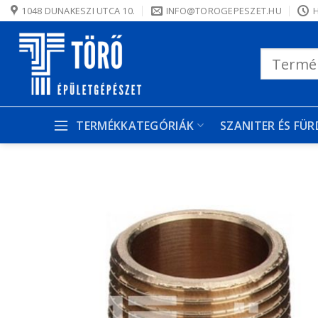
Skip
1048 DUNAKESZI UTCA 10.
INFO@TOROGEPESZET.HU
H
to
content
Keresés
a
következőre:
TERMÉKKATEGÓRIÁK
SZANITER ÉS FÜ
K