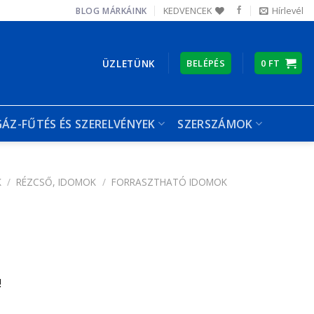
KEDVENCEK
Hírlevél
BLOG
MÁRKÁINK
ÜZLETÜNK
BELÉPÉS
0
FT
GÁZ-FŰTÉS ÉS SZERELVÉNYEK
SZERSZÁMOK
K
/
RÉZCSŐ, IDOMOK
/
FORRASZTHATÓ IDOMOK
!