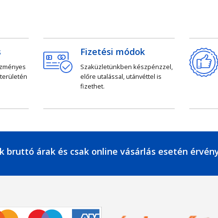
s
Fizetési módok
ezményes
Szaküzletünkben készpénzzel,
 területén
előre utalással, utánvéttel is
fizethet.
k bruttó árak és csak online vásárlás esetén érvén