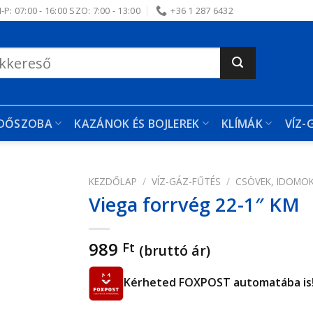
-P: 07:00 - 16:00 SZO: 7:00 - 13:00
+36 1 287 6432
RDŐSZOBA
KAZÁNOK ÉS BOJLEREK
KLÍMÁK
VÍZ-
KEZDŐLAP
/
VÍZ-GÁZ-FŰTÉS
/
CSÖVEK, IDOMO
Viega forrvég 22-1″ KM
edvencekhez
989
Ft
(bruttó ár)
Kérheted FOXPOST automatába is