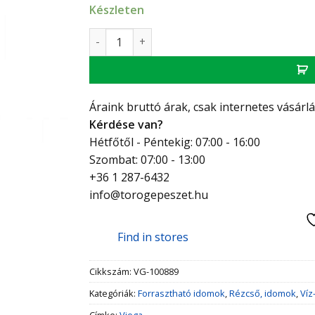
Készleten
Viega forrvég 22-1" KM mennyiség
Áraink bruttó árak, csak internetes vásárl
Kérdése van?
Hétfőtől - Péntekig: 07:00 - 16:00
Szombat: 07:00 - 13:00
+36 1 287-6432
info@torogepeszet.hu
Find in stores
Cikkszám:
VG-100889
Kategóriák:
Forrasztható idomok
,
Rézcső, idomok
,
Víz
Címke:
Viega