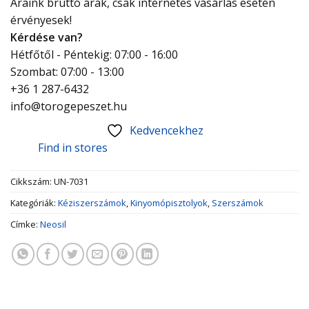
Áraink bruttó árak, csak internetes vásárlás esetén
érvényesek!
Kérdése van?
Hétfőtől - Péntekig: 07:00 - 16:00
Szombat: 07:00 - 13:00
+36 1 287-6432
info@torogepeszet.hu
Kedvencekhez
Find in stores
Cikkszám:
UN-7031
Kategóriák:
Kéziszerszámok
,
Kinyomópisztolyok
,
Szerszámok
Címke:
Neosil