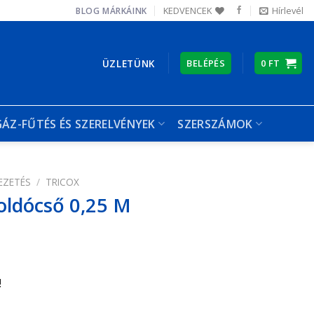
KEDVENCEK
Hírlevél
BLOG
MÁRKÁINK
ÜZLETÜNK
BELÉPÉS
0
FT
GÁZ-FŰTÉS ÉS SZERELVÉNYEK
SZERSZÁMOK
EZETÉS
/
TRICOX
oldócső 0,25 M
!