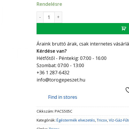
Rendelésre
Tricox PPS/ALU 60/100 toldócső 0,25 M menn
Áraink bruttó árak, csak internetes vásárl
Kérdése van?
Hétfőtől - Péntekig: 07:00 - 16:00
Szombat: 07:00 - 13:00
+36 1 287-6432
info@torogepeszet.hu
Find in stores
Cikkszám:
PACS505C
Kategóriák:
Égéstermék elvezetés
,
Tricox
,
Víz-Gáz-Fű
Címke:
Tricox