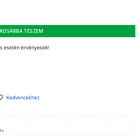
yiség
KOSÁRBA TESZEM
ás esetén érvényesek!
Kedvencekhez
tés