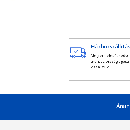
Házhozszállítá
Megrendelését kedv
áron, az ország egész
kiszállítjuk.
Árain