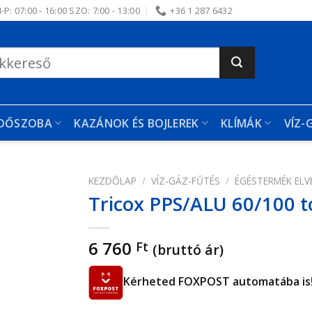
-P: 07:00 - 16:00 SZO: 7:00 - 13:00
+36 1 287 6432
RDŐSZOBA
KAZÁNOK ÉS BOJLEREK
KLÍMÁK
VÍZ-
KEZDŐLAP
/
VÍZ-GÁZ-FŰTÉS
/
ÉGÉSTERMÉK ELV
Tricox PPS/ALU 60/100 t
edvencekhez
6 760
Ft
(bruttó ár)
Kérheted FOXPOST automatába is