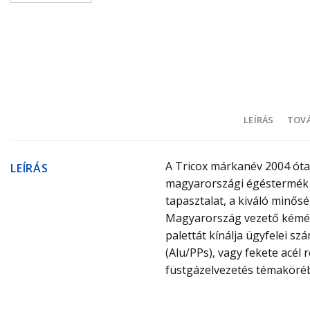
LEÍRÁS
TOVÁ
A Tricox márkanév 2004 óta 
LEÍRÁS
magyarországi égéstermék 
tapasztalat, a kiváló minős
Magyarország vezető kémén
palettát kínálja ügyfelei 
(Alu/PPs), vagy fekete acél 
füstgázelvezetés témaköréb