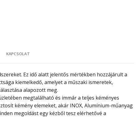
K
KAPCSOLAT
zereket. Ez idő alatt jelentős mértékben hozzájárult a
sága kiemelkedő, amelyet a műszaki ismeretek,
választása alapozott meg.
zletében megtalálható és immár a teljes kéményes
z biztosít kémény elemeket, akár INOX, Alumínium-műanyag
 minden megoldást egy kézből tesz elérhetővé a