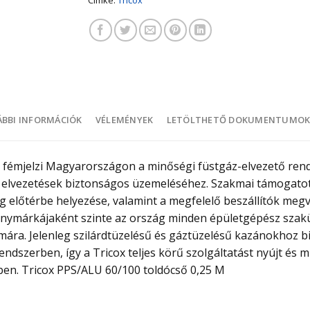
BBI INFORMÁCIÓK
VÉLEMÉNYEK
LETÖLTHETŐ DOKUMENTUMO
fémjelzi Magyarországon a minőségi füstgáz-elvezető rends
elvezetések biztonságos üzemeléséhez. Szakmai támogatott
ég előtérbe helyezése, valamint a megfelelő beszállítók meg
ymárkájaként szinte az ország minden épületgépész szakü
számára. Jelenleg szilárdtüzelésű és gáztüzelésű kazánokho
rendszerben, így a Tricox teljes körű szolgáltatást nyújt és
en. Tricox PPS/ALU 60/100 toldócső 0,25 M