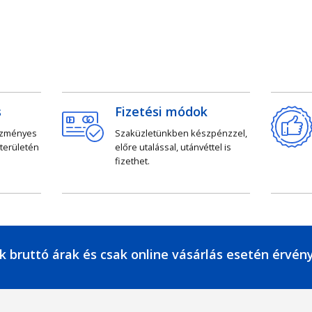
s
Fizetési módok
ezményes
Szaküzletünkben készpénzzel,
 területén
előre utalással, utánvéttel is
fizethet.
k bruttó árak és csak online vásárlás esetén érvén