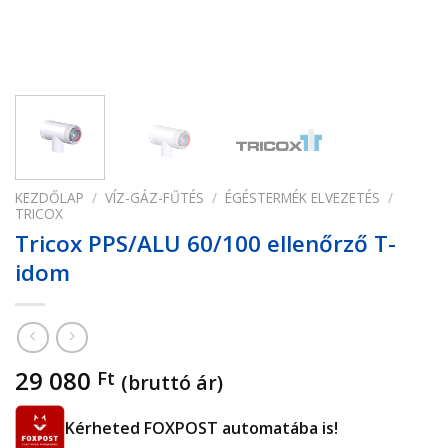
KEZDŐLAP
/
VÍZ-GÁZ-FŰTÉS
/
ÉGÉSTERMÉK ELVEZETÉS
/
TRICOX
Tricox PPS/ALU 60/100 ellenőrző T-
idom
29 080
Ft
(bruttó ár)
Kérheted FOXPOST automatába is!