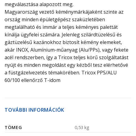
megválasztása alapozott meg.
Magyarország vezető kéménymárkájaként szinte az
ország minden épületgépész szaküzletében
megtalálható és immár a teljes kéményes palettát
kínálja ügyfelei számára. Jelenleg szilárdtüzelésű és
gáztüzelésű kazánokhoz biztosít kémény elemeket,
akár INOX, Alumínium-műanyag (Alu/PPs), vagy fekete
acél rendszerben, így a Tricox teljes körű szolgáltatást
nyújt és minden megoldást egy kézből tesz elérhetővé
a füstgázelvezetés témakörében. Tricox PPS/ALU
60/100 ellenőrző T-idom
TOVÁBBI INFORMÁCIÓK
TÖMEG
0,53 kg