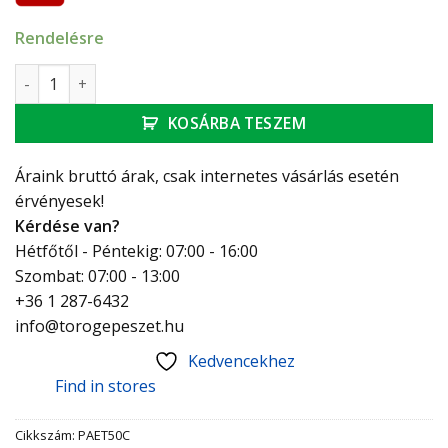
Rendelésre
Tricox PPS/ALU 60/100 ellenőrző T-idom mennyiség
KOSÁRBA TESZEM
Áraink bruttó árak, csak internetes vásárlás esetén
érvényesek!
Kérdése van?
Hétfőtől - Péntekig: 07:00 - 16:00
Szombat: 07:00 - 13:00
+36 1 287-6432
info@torogepeszet.hu
Kedvencekhez
Find in stores
Cikkszám:
PAET50C