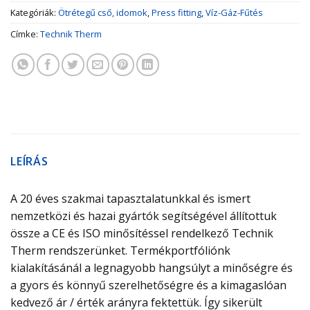
Kategóriák:
Ötrétegű cső, idomok
,
Press fitting
,
Víz-Gáz-Fűtés
Címke:
Technik Therm
LEÍRÁS
A 20 éves szakmai tapasztalatunkkal és ismert
nemzetközi és hazai gyártók segítségével állítottuk
össze a CE és ISO minősítéssel rendelkező Technik
Therm rendszerünket. Termékportfóliónk
kialakításánál a legnagyobb hangsúlyt a minőségre és
a gyors és könnyű szerelhetőségre és a kimagaslóan
kedvező ár / érték arányra fektettük. Így sikerült