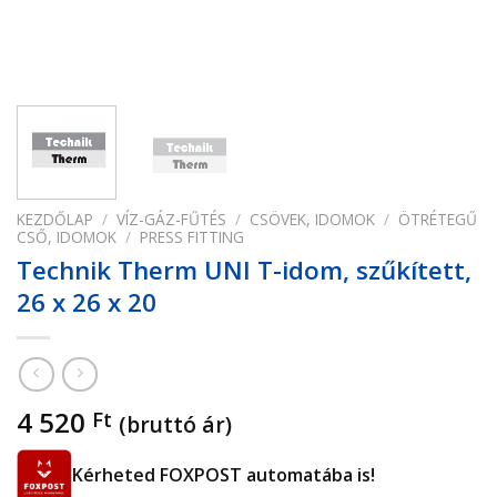
KEZDŐLAP
/
VÍZ-GÁZ-FŰTÉS
/
CSÖVEK, IDOMOK
/
ÖTRÉTEGŰ
CSŐ, IDOMOK
/
PRESS FITTING
Technik Therm UNI T-idom, szűkített,
26 x 26 x 20
4 520
Ft
(bruttó ár)
Kérheted FOXPOST automatába is!