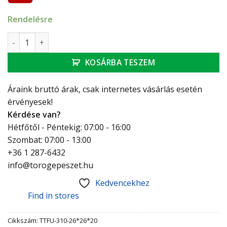
Rendelésre
Technik Therm UNI T-idom, szűkített, 26 x 26 x 20 mennyisé
KOSÁRBA TESZEM
Áraink bruttó árak, csak internetes vásárlás esetén
érvényesek!
Kérdése van?
Hétfőtől - Péntekig: 07:00 - 16:00
Szombat: 07:00 - 13:00
+36 1 287-6432
info@torogepeszet.hu
Kedvencekhez
Find in stores
Cikkszám:
TTFU-310-26*26*20