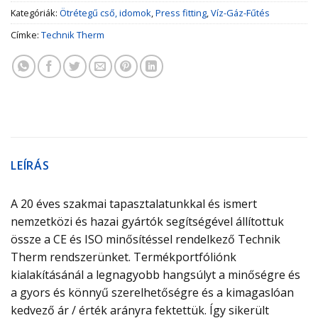
Kategóriák:
Ötrétegű cső, idomok
,
Press fitting
,
Víz-Gáz-Fűtés
Címke:
Technik Therm
LEÍRÁS
A 20 éves szakmai tapasztalatunkkal és ismert
nemzetközi és hazai gyártók segítségével állítottuk
össze a CE és ISO minősítéssel rendelkező Technik
Therm rendszerünket. Termékportfóliónk
kialakításánál a legnagyobb hangsúlyt a minőségre és
a gyors és könnyű szerelhetőségre és a kimagaslóan
kedvező ár / érték arányra fektettük. Így sikerült