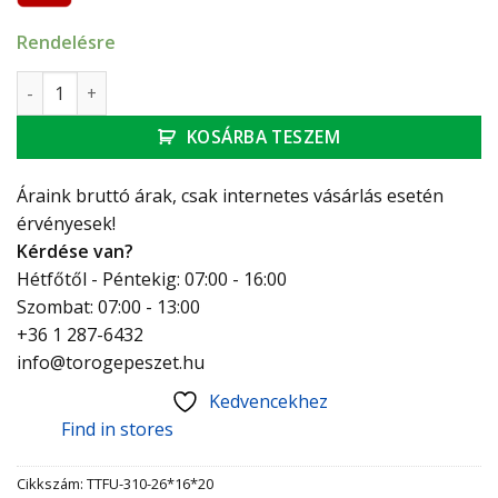
Rendelésre
Technik Therm UNI T-idom, szűkített, 26 x 16 x 20 mennyisé
KOSÁRBA TESZEM
Áraink bruttó árak, csak internetes vásárlás esetén
érvényesek!
Kérdése van?
Hétfőtől - Péntekig: 07:00 - 16:00
Szombat: 07:00 - 13:00
+36 1 287-6432
info@torogepeszet.hu
Kedvencekhez
Find in stores
Cikkszám:
TTFU-310-26*16*20