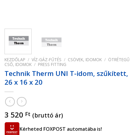
KEZDŐLAP
/
VÍZ-GÁZ-FŰTÉS
/
CSÖVEK, IDOMOK
/
ÖTRÉTEGŰ
CSŐ, IDOMOK
/
PRESS FITTING
Technik Therm UNI T-idom, szűkített,
26 x 16 x 20
3 520
Ft
(bruttó ár)
Kérheted FOXPOST automatába is!