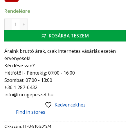
Rendelésre
Technik Therm uni hollander csatlakozó 20*3/4" mennyiség
KOSÁRBA TESZEM
Áraink bruttó árak, csak internetes vásárlás esetén
érvényesek!
Kérdése van?
Hétfőtől - Péntekig: 07:00 - 16:00
Szombat: 07:00 - 13:00
+36 1 287-6432
info@torogepeszet.hu
Kedvencekhez
Find in stores
Cikkszám:
TTFU-810-20*3/4