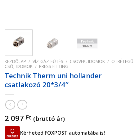
KEZDŐLAP
/
VÍZ-GÁZ-FŰTÉS
/
CSÖVEK, IDOMOK
/
ÖTRÉTEGŰ
CSŐ, IDOMOK
/
PRESS FITTING
Technik Therm uni hollander
csatlakozó 20*3/4″
2 097
Ft
(bruttó ár)
Kérheted FOXPOST automatába is!