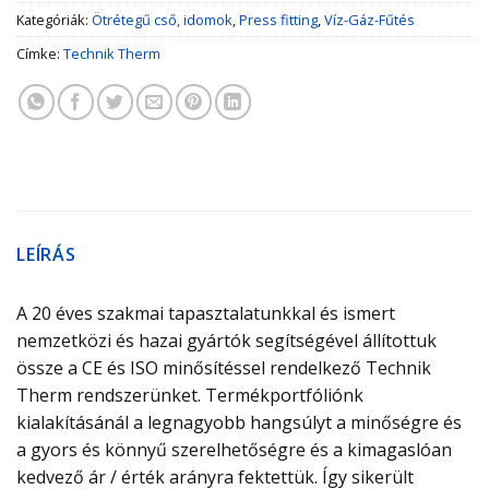
Kategóriák:
Ötrétegű cső, idomok
,
Press fitting
,
Víz-Gáz-Fűtés
Címke:
Technik Therm
LEÍRÁS
A 20 éves szakmai tapasztalatunkkal és ismert
nemzetközi és hazai gyártók segítségével állítottuk
össze a CE és ISO minősítéssel rendelkező Technik
Therm rendszerünket. Termékportfóliónk
kialakításánál a legnagyobb hangsúlyt a minőségre és
a gyors és könnyű szerelhetőségre és a kimagaslóan
kedvező ár / érték arányra fektettük. Így sikerült