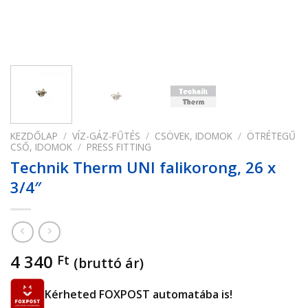
KEZDŐLAP
/
VÍZ-GÁZ-FŰTÉS
/
CSÖVEK, IDOMOK
/
ÖTRÉTEGŰ
CSŐ, IDOMOK
/
PRESS FITTING
Technik Therm UNI falikorong, 26 x
3/4″
4 340
Ft
(bruttó ár)
Kérheted FOXPOST automatába is!