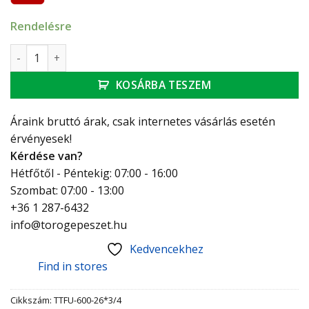
Rendelésre
Technik Therm UNI falikorong, 26 x 3/4" mennyiség
KOSÁRBA TESZEM
Áraink bruttó árak, csak internetes vásárlás esetén
érvényesek!
Kérdése van?
Hétfőtől - Péntekig: 07:00 - 16:00
Szombat: 07:00 - 13:00
+36 1 287-6432
info@torogepeszet.hu
Kedvencekhez
Find in stores
Cikkszám:
TTFU-600-26*3/4