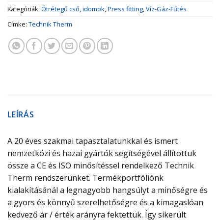
Kategóriák:
Ötrétegű cső, idomok
,
Press fitting
,
Víz-Gáz-Fűtés
Címke:
Technik Therm
LEÍRÁS
A 20 éves szakmai tapasztalatunkkal és ismert
nemzetközi és hazai gyártók segítségével állítottuk
össze a CE és ISO minősítéssel rendelkező Technik
Therm rendszerünket. Termékportfóliónk
kialakításánál a legnagyobb hangsúlyt a minőségre és
a gyors és könnyű szerelhetőségre és a kimagaslóan
kedvező ár / érték arányra fektettük. Így sikerült