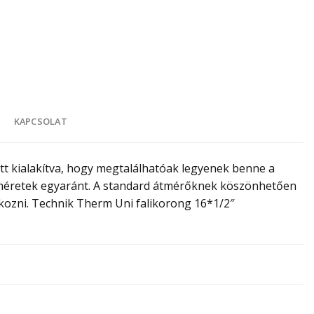
K
KAPCSOLAT
t kialakítva, hogy megtalálhatóak legyenek benne a
b méretek egyaránt. A standard átmérőknek köszönhetően
akozni. Technik Therm Uni falikorong 16*1/2″