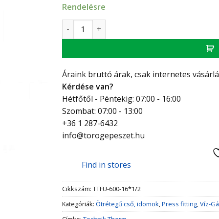
Rendelésre
Technik Therm Uni falikorong 16*1/2" menny
Áraink bruttó árak, csak internetes vásárl
Kérdése van?
Hétfőtől - Péntekig: 07:00 - 16:00
Szombat: 07:00 - 13:00
+36 1 287-6432
info@torogepeszet.hu
Find in stores
Cikkszám:
TTFU-600-16*1/2
Kategóriák:
Ötrétegű cső, idomok
,
Press fitting
,
Víz-Gá
Címke:
Technik Therm