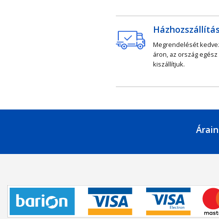
Házhozszállítá
Megrendelését kedv
áron, az ország egész
kiszállítjuk.
Árain