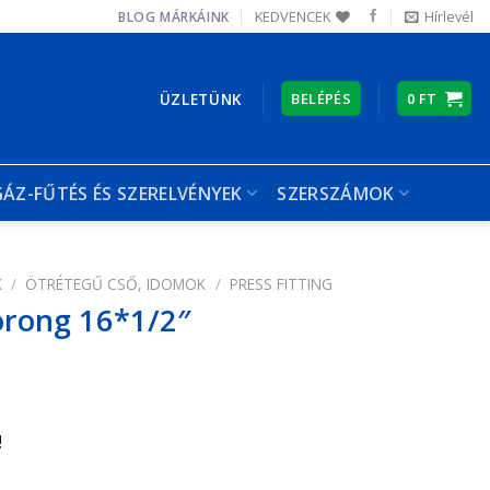
KEDVENCEK
Hírlevél
BLOG
MÁRKÁINK
ÜZLETÜNK
BELÉPÉS
0
FT
GÁZ-FŰTÉS ÉS SZERELVÉNYEK
SZERSZÁMOK
K
/
ÖTRÉTEGŰ CSŐ, IDOMOK
/
PRESS FITTING
orong 16*1/2″
!