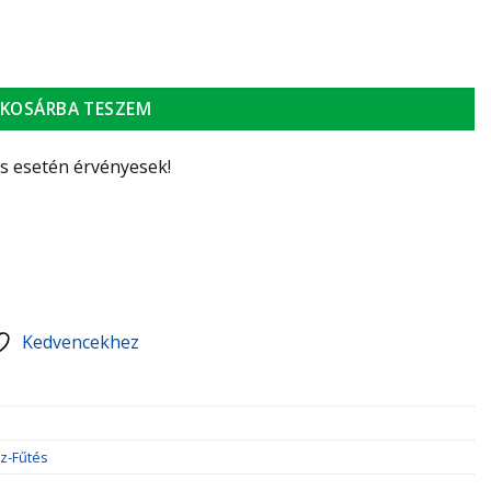
iség
KOSÁRBA TESZEM
ás esetén érvényesek!
Kedvencekhez
z-Fűtés