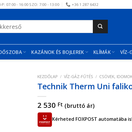
-P: 07:00 - 16:00 SZO: 7:00 - 13:00
+36 1 287 6432
RDŐSZOBA
KAZÁNOK ÉS BOJLEREK
KLÍMÁK
VÍZ-
KEZDŐLAP
/
VÍZ-GÁZ-FŰTÉS
/
CSÖVEK, IDOMO
Technik Therm Uni falik
edvencekhez
2 530
Ft
(bruttó ár)
Kérheted FOXPOST automatába is