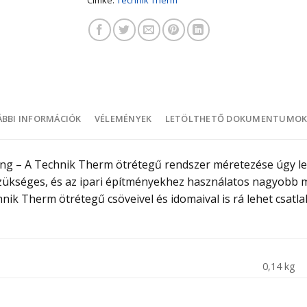
BBI INFORMÁCIÓK
VÉLEMÉNYEK
LETÖLTHETŐ DOKUMENTUMO
ng – A Technik Therm ötrétegű rendszer méretezése úgy let
 szükséges, és az ipari építményekhez használatos nagyob
nik Therm ötrétegű csöveivel és idomaival is rá lehet csatl
0,14 kg