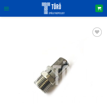
Skip
to
content
Kedvencekhez