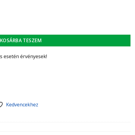
ással, 1/2" KM mennyiség
KOSÁRBA TESZEM
ás esetén érvényesek!
Kedvencekhez