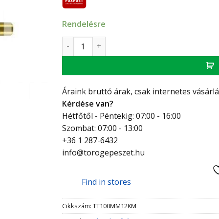
Rendelésre
Technik Therm merülőhűvely, 100 mm benyúl
Áraink bruttó árak, csak internetes vásárl
Kérdése van?
Hétfőtől - Péntekig: 07:00 - 16:00
Szombat: 07:00 - 13:00
+36 1 287-6432
info@torogepeszet.hu
Find in stores
Cikkszám:
TT100MM12KM