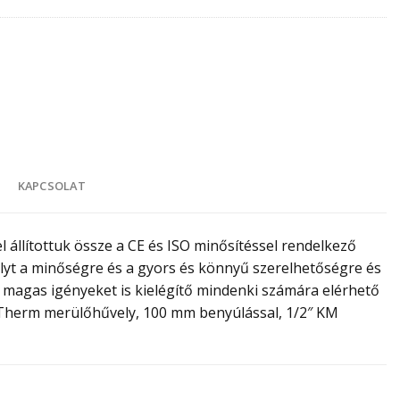
K
KAPCSOLAT
 állítottuk össze a CE és ISO minősítéssel rendelkező
yt a minőségre és a gyors és könnyű szerelhetőségre és
v, magas igényeket is kielégítő mindenki számára elérhető
k Therm merülőhűvely, 100 mm benyúlással, 1/2″ KM