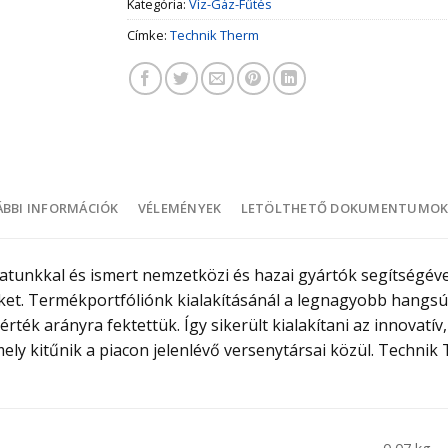
Kategória:
Víz-Gáz-Fűtés
Címke:
Technik Therm
BBI INFORMÁCIÓK
VÉLEMÉNYEK
LETÖLTHETŐ DOKUMENTUMO
atunkkal és ismert nemzetközi és hazai gyártók segítségével
t. Termékportfóliónk kialakításánál a legnagyobb hangsúl
rték arányra fektettük. Így sikerült kialakítani az innovatí
ely kitűnik a piacon jelenlévő versenytársai közül. Techni