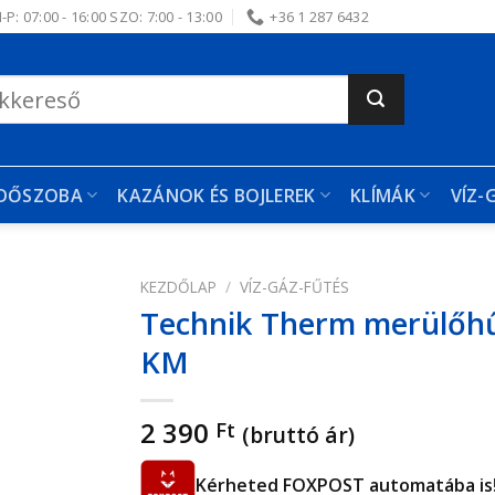
-P: 07:00 - 16:00 SZO: 7:00 - 13:00
+36 1 287 6432
RDŐSZOBA
KAZÁNOK ÉS BOJLEREK
KLÍMÁK
VÍZ-
KEZDŐLAP
/
VÍZ-GÁZ-FŰTÉS
Technik Therm merülőhű
edvencekhez
KM
2 390
Ft
(bruttó ár)
Kérheted FOXPOST automatába is