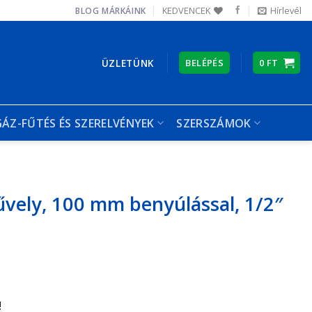
KEDVENCEK
Hírlevél
BLOG
MÁRKÁINK
ÜZLETÜNK
BELÉPÉS
0
FT
GÁZ-FŰTÉS ÉS SZERELVÉNYEK
SZERSZÁMOK
vely, 100 mm benyúlással, 1/2″
!