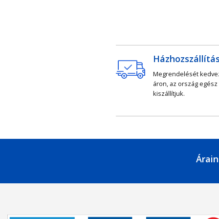
Házhozszállítá
Megrendelését kedv
áron, az ország egész
kiszállítjuk.
Árain