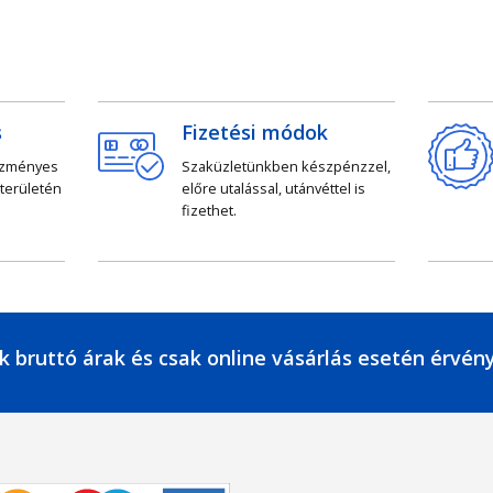
s
Fizetési módok
ezményes
Szaküzletünkben készpénzzel,
 területén
előre utalással, utánvéttel is
fizethet.
k bruttó árak és csak online vásárlás esetén érvén