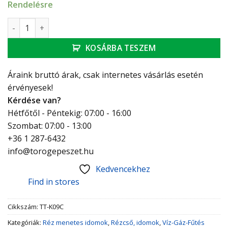
Rendelésre
Technik Therm króm könyök 3/8" KB mennyiség
KOSÁRBA TESZEM
Áraink bruttó árak, csak internetes vásárlás esetén
érvényesek!
Kérdése van?
Hétfőtől - Péntekig: 07:00 - 16:00
Szombat: 07:00 - 13:00
+36 1 287-6432
info@torogepeszet.hu
Kedvencekhez
Find in stores
Cikkszám:
TT-K09C
Kategóriák:
Réz menetes idomok
,
Rézcső, idomok
,
Víz-Gáz-Fűtés