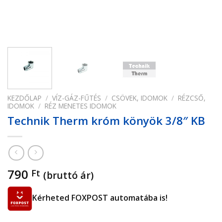
KEZDŐLAP
/
VÍZ-GÁZ-FŰTÉS
/
CSÖVEK, IDOMOK
/
RÉZCSŐ,
IDOMOK
/
RÉZ MENETES IDOMOK
Technik Therm króm könyök 3/8″ KB
790
Ft
(bruttó ár)
Kérheted FOXPOST automatába is!