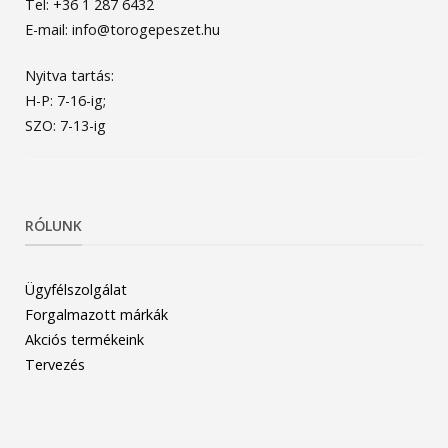
Tel: +36 1 287 6432
E-mail: info@torogepeszet.hu
Nyitva tartás:
H-P: 7-16-ig;
SZO: 7-13-ig
RÓLUNK
Ügyfélszolgálat
Forgalmazott márkák
Akciós termékeink
Tervezés