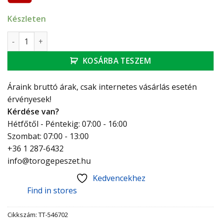
Készleten
Technik Therm Gumis bilincs 45-50 6/4" FGRS mennyiség
KOSÁRBA TESZEM
Áraink bruttó árak, csak internetes vásárlás esetén
érvényesek!
Kérdése van?
Hétfőtől - Péntekig: 07:00 - 16:00
Szombat: 07:00 - 13:00
+36 1 287-6432
info@torogepeszet.hu
Kedvencekhez
Find in stores
Cikkszám:
TT-546702