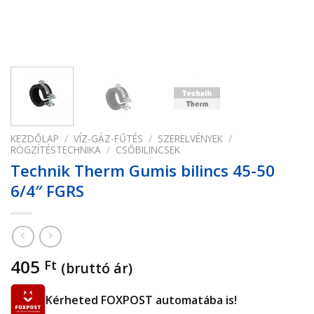
KEZDŐLAP
/
VÍZ-GÁZ-FŰTÉS
/
SZERELVÉNYEK
/
RÖGZÍTÉSTECHNIKA
/
CSŐBILINCSEK
Technik Therm Gumis bilincs 45-50
6/4″ FGRS
405
Ft
(bruttó ár)
Kérheted FOXPOST automatába is!