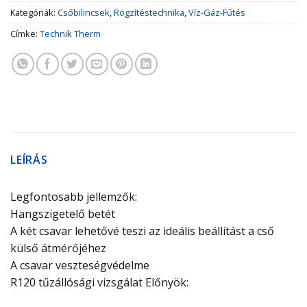
Kategóriák:
Csőbilincsek
,
Rögzítéstechnika
,
Víz-Gáz-Fűtés
Címke:
Technik Therm
LEÍRÁS
Legfontosabb jellemzők:
Hangszigetelő betét
A két csavar lehetővé teszi az ideális beállítást a cső
külső átmérőjéhez
A csavar veszteségvédelme
R120 tűzállósági vizsgálat Előnyök: