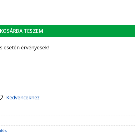
8/10 mennyiség
KOSÁRBA TESZEM
ás esetén érvényesek!
Kedvencekhez
űtés