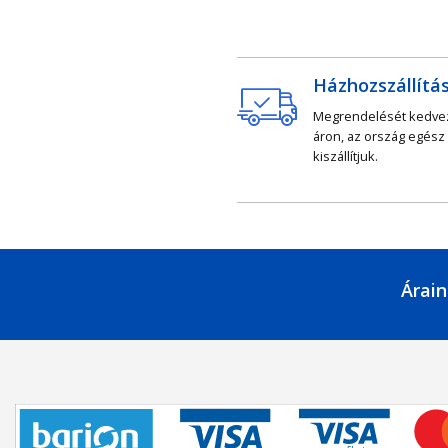
Házhozszállítá
Megrendelését kedv
áron, az ország egész
kiszállítjuk.
Árain