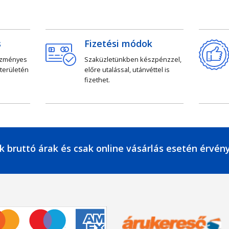
s
Fizetési módok
ezményes
Szaküzletünkben készpénzzel,
 területén
előre utalással, utánvéttel is
fizethet.
k bruttó árak és csak online vásárlás esetén érvén