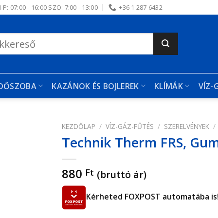
-P: 07:00 - 16:00 SZO: 7:00 - 13:00
+36 1 287 6432
RDŐSZOBA
KAZÁNOK ÉS BOJLEREK
KLÍMÁK
VÍZ-
KEZDŐLAP
/
VÍZ-GÁZ-FŰTÉS
/
SZERELVÉNYEK
/
Technik Therm FRS, Gumi
edvencekhez
880
Ft
(bruttó ár)
Kérheted FOXPOST automatába is