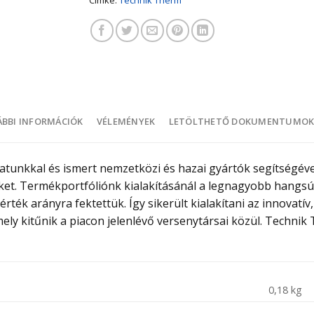
BBI INFORMÁCIÓK
VÉLEMÉNYEK
LETÖLTHETŐ DOKUMENTUMO
atunkkal és ismert nemzetközi és hazai gyártók segítségével
t. Termékportfóliónk kialakításánál a legnagyobb hangsúl
rték arányra fektettük. Így sikerült kialakítani az innovatí
ly kitűnik a piacon jelenlévő versenytársai közül. Technik 
0,18 kg