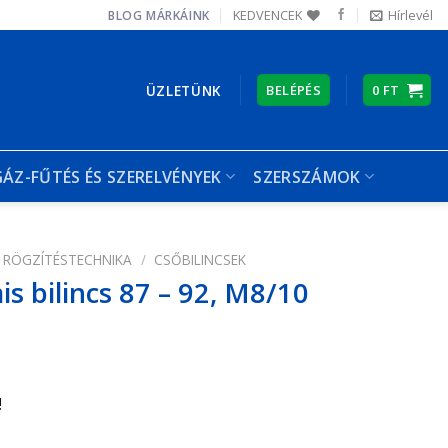
KEDVENCEK
Hírlevél
BLOG
MÁRKÁINK
ÜZLETÜNK
BELÉPÉS
0
FT
GÁZ-FŰTÉS ÉS SZERELVÉNYEK
SZERSZÁMOK
RÖGZÍTÉSTECHNIKA
/
CSŐBILINCSEK
s bilincs 87 – 92, M8/10
!