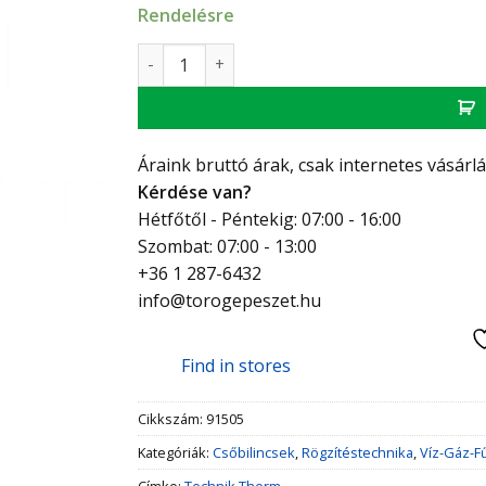
Rendelésre
Technik Therm FRS, Gumis bilincs 87 - 92, M
Áraink bruttó árak, csak internetes vásárl
Kérdése van?
Hétfőtől - Péntekig: 07:00 - 16:00
Szombat: 07:00 - 13:00
+36 1 287-6432
info@torogepeszet.hu
Find in stores
Cikkszám:
91505
Kategóriák:
Csőbilincsek
,
Rögzítéstechnika
,
Víz-Gáz-F
Címke:
Technik Therm