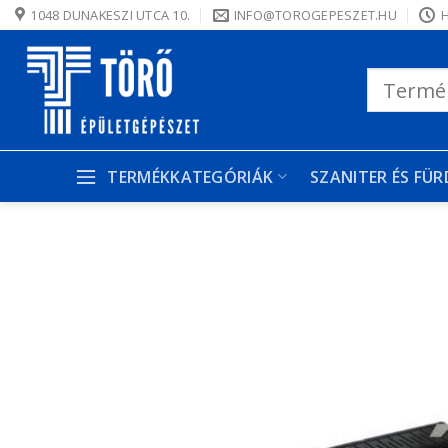
Skip
1048 DUNAKESZI UTCA 10.
INFO@TOROGEPESZET.HU
H
to
content
Keresés
a
következőre:
TERMÉKKATEGÓRIÁK
SZANITER ÉS FÜ
K