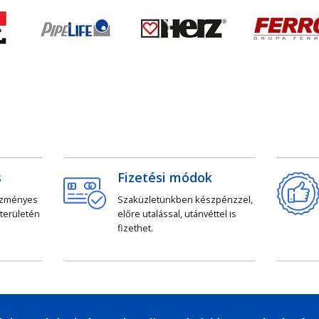
s
Fizetési módok
ezményes
Szaküzletünkben készpénzzel,
 területén
előre utalással, utánvéttel is
fizethet.