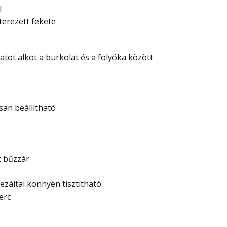
l
terezett fekete
atot alkot a burkolat és a folyóka között
an beállítható
z bűzzár
ezáltal könnyen tisztítható
erc