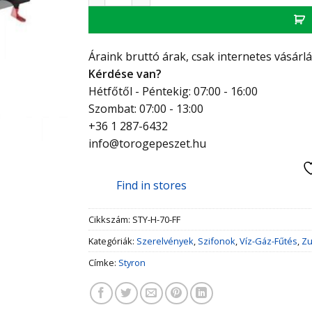
Áraink bruttó árak, csak internetes vásárl
Kérdése van?
Hétfőtől - Péntekig: 07:00 - 16:00
Szombat: 07:00 - 13:00
+36 1 287-6432
info@torogepeszet.hu
Find in stores
Cikkszám:
STY-H-70-FF
Kategóriák:
Szerelvények
,
Szifonok
,
Víz-Gáz-Fűtés
,
Zu
Címke:
Styron