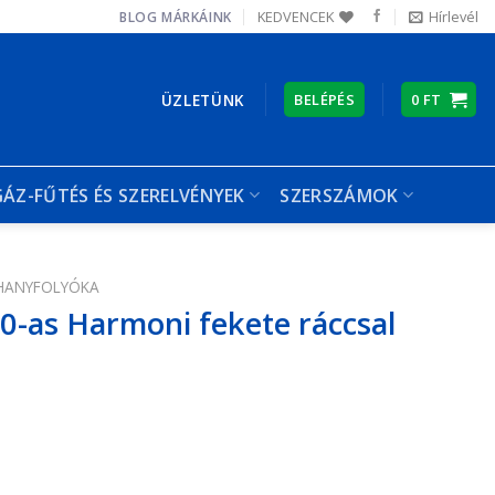
KEDVENCEK
Hírlevél
BLOG
MÁRKÁINK
ÜZLETÜNK
BELÉPÉS
0
FT
GÁZ-FŰTÉS ÉS SZERELVÉNYEK
SZERSZÁMOK
HANYFOLYÓKA
0-as Harmoni fekete ráccsal
e ráccsal mennyiség