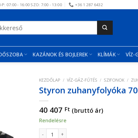
-P: 07:00 - 16:00 SZO: 7:00 - 13:00
+36 1 287 6432
RDŐSZOBA
KAZÁNOK ÉS BOJLEREK
KLÍMÁK
VÍZ-
KEZDŐLAP
/
VÍZ-GÁZ-FŰTÉS
/
SZIFONOK
/
ZU
Styron zuhanyfolyóka 70
edvencekhez
40 407
Ft
(bruttó ár)
Rendelésre
Styron zuhanyfolyóka 700-as Harmoni feket