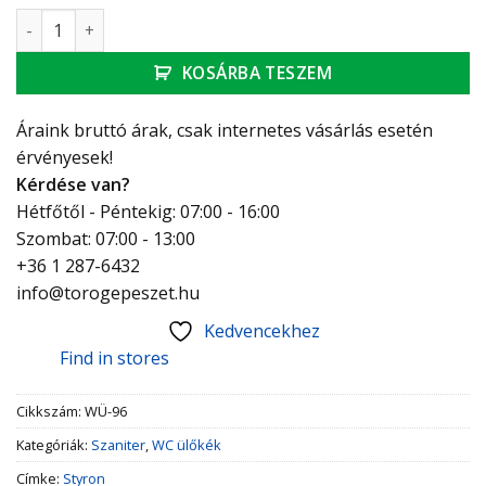
Styron WC ülőke, színes, színes, tengerpart, pálmafa, MDF 
KOSÁRBA TESZEM
Áraink bruttó árak, csak internetes vásárlás esetén
érvényesek!
Kérdése van?
Hétfőtől - Péntekig: 07:00 - 16:00
Szombat: 07:00 - 13:00
+36 1 287-6432
info@torogepeszet.hu
Kedvencekhez
Find in stores
Cikkszám:
WÜ-96
Kategóriák:
Szaniter
,
WC ülőkék
Címke:
Styron