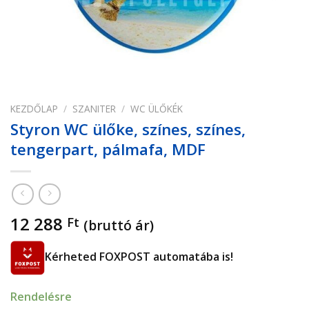
KEZDŐLAP
/
SZANITER
/
WC ÜLŐKÉK
Styron WC ülőke, színes, színes,
tengerpart, pálmafa, MDF
12 288
Ft
(bruttó ár)
Kérheted FOXPOST automatába is!
Rendelésre