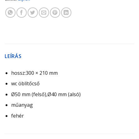
LEÍRÁS
hossz:300 × 210 mm
wc öblítőcső
Ø50 mm (felső),Ø40 mm (alsó)
műanyag
fehér