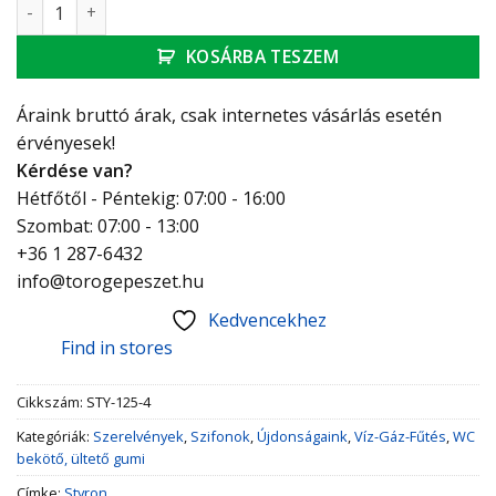
Styron wc bekötőcső rövid univerzális 40/50 mennyiség
KOSÁRBA TESZEM
Áraink bruttó árak, csak internetes vásárlás esetén
érvényesek!
Kérdése van?
Hétfőtől - Péntekig: 07:00 - 16:00
Szombat: 07:00 - 13:00
+36 1 287-6432
info@torogepeszet.hu
Kedvencekhez
Find in stores
Cikkszám:
STY-125-4
Kategóriák:
Szerelvények
,
Szifonok
,
Újdonságaink
,
Víz-Gáz-Fűtés
,
WC
bekötő, ültető gumi
Címke:
Styron