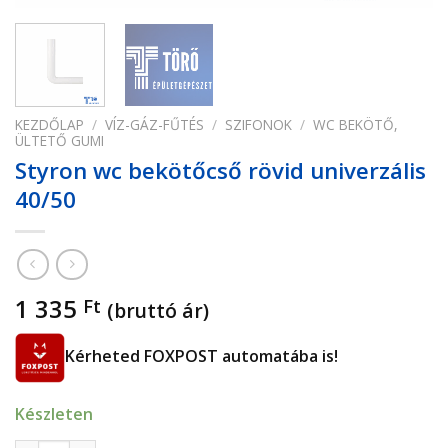
KEZDŐLAP
/
VÍZ-GÁZ-FŰTÉS
/
SZIFONOK
/
WC BEKÖTŐ,
ÜLTETŐ GUMI
Styron wc bekötőcső rövid univerzális
40/50
1 335
Ft
(bruttó ár)
Kérheted FOXPOST automatába is!
Készleten