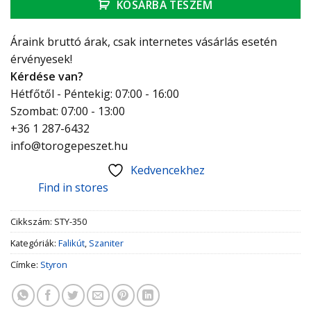
KOSÁRBA TESZEM
Áraink bruttó árak, csak internetes vásárlás esetén
érvényesek!
Kérdése van?
Hétfőtől - Péntekig: 07:00 - 16:00
Szombat: 07:00 - 13:00
+36 1 287-6432
info@torogepeszet.hu
Kedvencekhez
Find in stores
Cikkszám:
STY-350
Kategóriák:
Falikút
,
Szaniter
Címke:
Styron