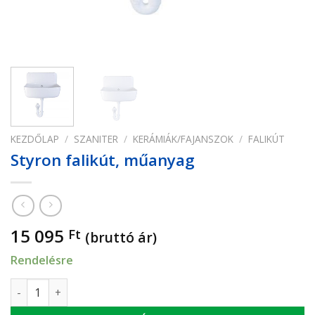
KEZDŐLAP
/
SZANITER
/
KERÁMIÁK/FAJANSZOK
/
FALIKÚT
Styron falikút, műanyag
15 095
Ft
(bruttó ár)
Rendelésre
Styron falikút, műanyag mennyiség