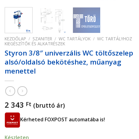
KEZDŐLAP
/
SZANITER
/
WC TARTÁLYOK
/
WC TARTÁLYHOZ
KIEGÉSZÍTŐK ÉS ALKATRÉSZEK
Styron 3/8″ univerzális WC töltőszelep
alsó/oldalsó bekötéshez, műanyag
menettel
2 343
Ft
(bruttó ár)
Kérheted FOXPOST automatába is!
Készleten