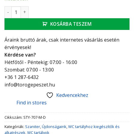
Styron 3/8″ univerzális WC töltőszelep alsó/oldalsó beköt
KOSÁRBA TESZEM
Áraink bruttó árak, csak internetes vásárlás esetén
érvényesek!
Kérdése van?
Hétfőtől - Péntekig: 07:00 - 16:00
Szombat: 07:00 - 13:00
+36 1 287-6432
info@torogepeszet.hu
Kedvencekhez
Find in stores
Cikkszám:
STY-707-M-D
Kategóriák:
Szaniter
,
Újdonságaink
,
WC tartályhoz kiegészítők és
alkatrészek
,
WC tartályok