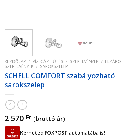
KEZDŐLAP
/
VÍZ-GÁZ-FŰTÉS
/
SZERELVÉNYEK
/
ELZÁRÓ
SZERELVÉNYEK
/
SAROKSZELEP
SCHELL COMFORT szabályozható
sarokszelep
2 570
Ft
(bruttó ár)
Kérheted FOXPOST automatába is!