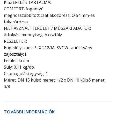
KISZERELÉS TARTALMA:
COMFORT-fogantyú
meghosszabbított csatlakozórész, O 54 mm-es
takarórózsa
FELHASZNÁLI TERÜLET / MŰSZAKI ADATOK:
átfolyási mennyiség: A osztály
RÉSZLETEK:
Engedélyszám: P-IX 212/IA, SVGW tanúsítvány
zajosztály: I
Felület: króm
Súly: 0.11 kg/db.
Csomagolási egység: 1
Méret: DN 15 külső menet: 1/2 x DN 10 külső menet:
3/8
TOVÁBBI INFORMÁCIÓK