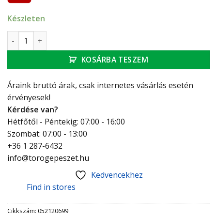
Készleten
SCHELL COMFORT szabályozható sarokszelep mennyiség
KOSÁRBA TESZEM
Áraink bruttó árak, csak internetes vásárlás esetén
érvényesek!
Kérdése van?
Hétfőtől - Péntekig: 07:00 - 16:00
Szombat: 07:00 - 13:00
+36 1 287-6432
info@torogepeszet.hu
Kedvencekhez
Find in stores
Cikkszám:
052120699