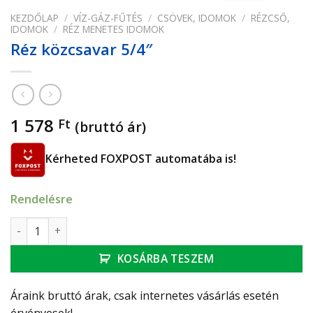
KEZDŐLAP
/
VÍZ-GÁZ-FŰTÉS
/
CSÖVEK, IDOMOK
/
RÉZCSŐ,
IDOMOK
/
RÉZ MENETES IDOMOK
Réz közcsavar 5/4″
1 578
Ft
(bruttó ár)
Kérheted FOXPOST automatába is!
Rendelésre
Réz közcsavar 5/4" mennyiség
KOSÁRBA TESZEM
Áraink bruttó árak, csak internetes vásárlás esetén
érvényesek!