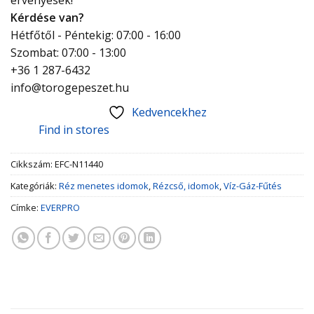
Kérdése van?
Hétfőtől - Péntekig: 07:00 - 16:00
Szombat: 07:00 - 13:00
+36 1 287-6432
info@torogepeszet.hu
Kedvencekhez
Find in stores
Cikkszám:
EFC-N11440
Kategóriák:
Réz menetes idomok
,
Rézcső, idomok
,
Víz-Gáz-Fűtés
Címke:
EVERPRO